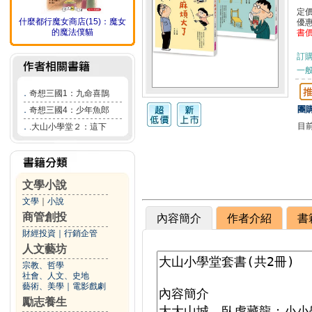
定
什麼都行魔女商店(15)：魔女
優
的魔法僕貓
書
訂
一般
．
奇想三國1：九命喜鵲
團購
．
奇想三國4：少年魚郎
目
．
.大山小學堂２：這下
文學小說
文學
｜
小說
商管創投
內容簡介
作者介紹
書
財經投資
｜
行銷企管
人文藝坊
宗教、哲學
社會、人文、史地
藝術、美學
｜
電影戲劇
勵志養生