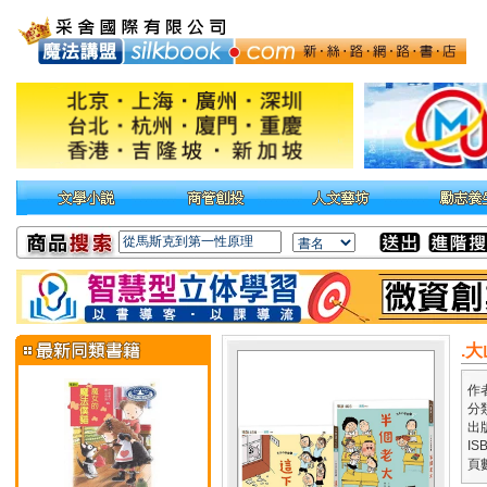
.
作
分
出
IS
頁