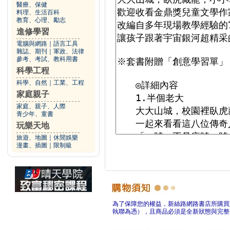
醫療、保健
料理、生活百科
教育、心理、勵志
進修學習
電腦與網路
｜
語言工具
雜誌、期刊
｜
軍政、法律
參考、考試、教科用書
科學工程
科學、自然
｜
工業、工程
家庭親子
家庭、親子、人際
青少年、童書
玩樂天地
旅遊、地圖
｜
休閒娛樂
漫畫、插圖
｜
限制級
為了保障您的權益，新絲路網路書店所購買
執聯為憑），且商品必須是全新狀態與完整