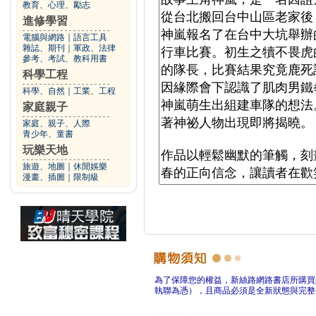
教育、心理、勵志
進修學習
電腦與網路
｜
語言工具
雜誌、期刊
｜
軍政、法律
參考、考試、教科用書
科學工程
科學、自然
｜
工業、工程
家庭親子
家庭、親子、人際
青少年、童書
玩樂天地
旅遊、地圖
｜
休閒娛樂
漫畫、插圖
｜
限制級
為了保障您的權益，新絲路網路書店所購買
執聯為憑），且商品必須是全新狀態與完整