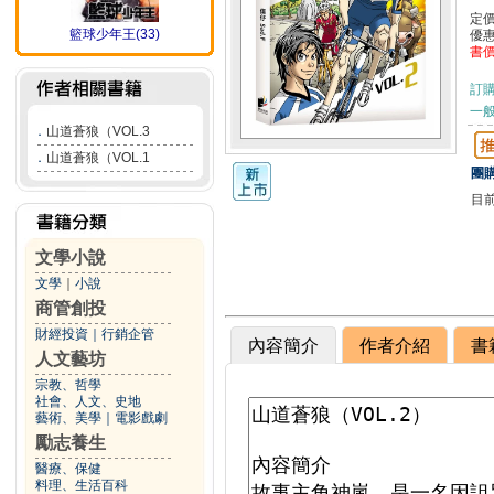
定
籃球少年王(33)
優
書
訂
一般
．
山道蒼狼（VOL.3
．
山道蒼狼（VOL.1
團購
目
文學小說
文學
｜
小說
商管創投
財經投資
｜
行銷企管
內容簡介
作者介紹
書
人文藝坊
宗教、哲學
社會、人文、史地
藝術、美學
｜
電影戲劇
勵志養生
醫療、保健
料理、生活百科