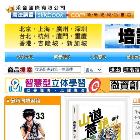
山
作
分
出
IS
頁