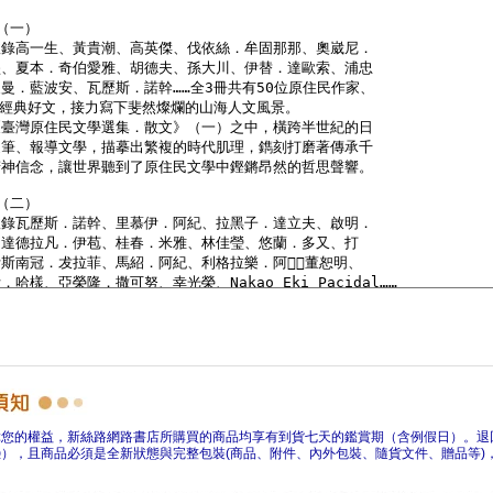
障您的權益，新絲路網路書店所購買的商品均享有到貨七天的鑑賞期（含例假日）。退
），且商品必須是全新狀態與完整包裝(商品、附件、內外包裝、隨貨文件、贈品等)