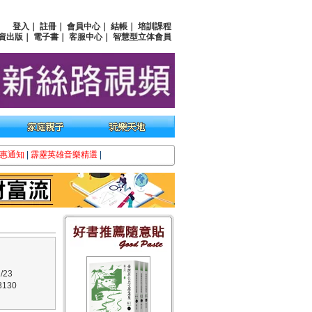
登入
｜
註冊
｜
會員中心
｜
結帳
｜
培訓課程
資出版
｜
電子書
｜
客服中心
｜
智慧型立体會員
惠通知
|
霹靂英雄音樂精選
|
/23
130