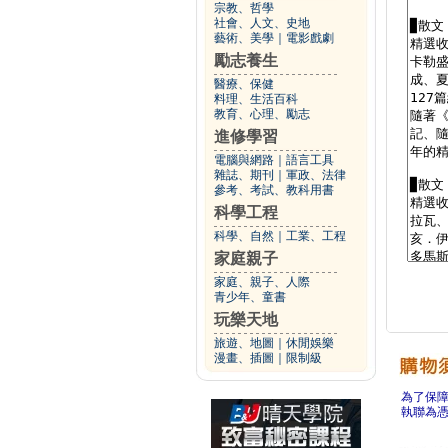
宗教、哲學
社會、人文、史地
藝術、美學
｜
電影戲劇
勵志養生
醫療、保健
料理、生活百科
教育、心理、勵志
進修學習
電腦與網路
｜
語言工具
雜誌、期刊
｜
軍政、法律
參考、考試、教科用書
科學工程
科學、自然
｜
工業、工程
家庭親子
家庭、親子、人際
青少年、童書
玩樂天地
旅遊、地圖
｜
休閒娛樂
漫畫、插圖
｜
限制級
為了保
執聯為憑