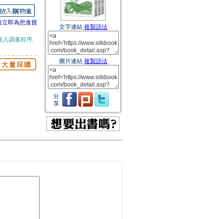
後立即為您進貨
文字連結
複製語法
進入調書程序,
圖片連結
複製語法
分
享