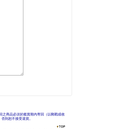
紅樓夢公開課【四冊套
臺灣
經義考（全八冊）拆封
春秋
回之商品必須於鑑賞期內寄回（以郵戳或收
，否則恕不接受退貨。