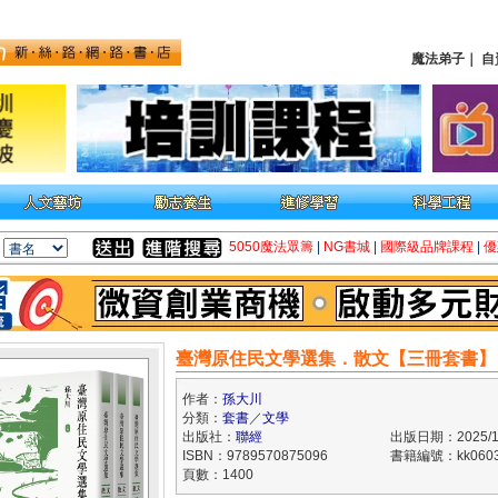
魔法弟子
｜
自
5050魔法眾籌
|
NG書城
|
國際級品牌課程
|
優
臺灣原住民文學選集．散文【三冊套書】
作者：
孫大川
分類：
套書
／
文學
出版社：
聯經
出版日期：2025/1
ISBN：9789570875096
書籍編號：kk0603
頁數：1400