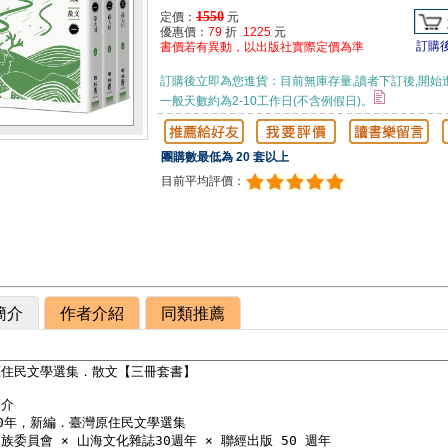
1550
定價：
元
優惠價：
79
折
1225
元
訂購
書價若有異動，以出版社實際定價為準
訂購後立即為您進貨：目前無庫存量,讀者下訂後,開始
一般天數約為2-10工作日(不含例假日)。
團購數最低為 20 套以上
目前平均評價：
簡介
作者介紹
同類推薦