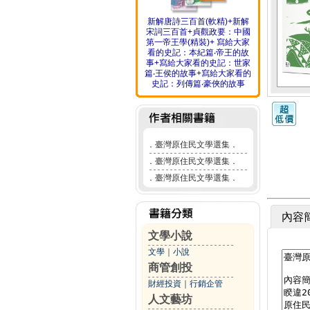
新解唐詩三百首(軟精)+新解
宋詞三百首+貞觀政要：中國
第一帝王學(精裝)+ 寫給大家
看的史記：本紀篇‧帝王的故
事+寫給大家看的史記：世家
篇‧王侯的故事+寫給大家看的
史記：列傳篇‧豪俠的故事
．
臺灣原住民文學選集．
．
臺灣原住民文學選集．
．
臺灣原住民文學選集．
內容
文學小說
文學
｜
小說
商管創投
財經投資
｜
行銷企管
人文藝坊