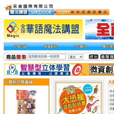
大
作
分
出
IS
頁