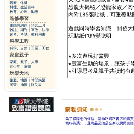
醫療、保健
料理、生活百科
教育、心理、勵志
進修學習
電腦與網路
｜
語言工具
雜誌、期刊
｜
軍政、法律
參考、考試、教科用書
科學工程
科學、自然
｜
工業、工程
家庭親子
家庭、親子、人際
青少年、童書
玩樂天地
旅遊、地圖
｜
休閒娛樂
漫畫、插圖
｜
限制級
為了保障您的權益，新絲路網路書店所購買
執聯為憑），且商品必須是全新狀態與完整