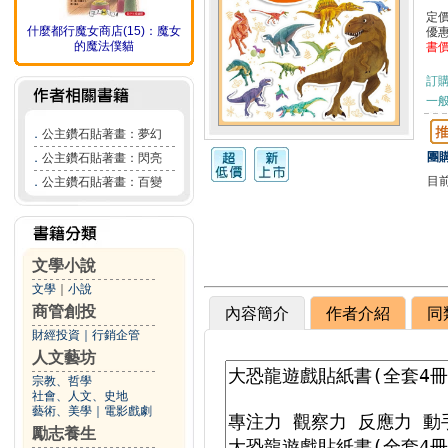
定
什麼都行魔女商店(15)：魔女
優
的魔法僕貓
書
訂
一般
．
公主鑽石貼著畫：夢幻
團購
．
公主鑽石貼著畫：閃亮
目
．
公主鑽石貼著畫：百變
文學小說
文學
｜
小說
商管創投
內容簡介
作者介紹
同
財經投資
｜
行銷企管
人文藝坊
宗教、哲學
社會、人文、史地
藝術、美學
｜
電影戲劇
勵志養生