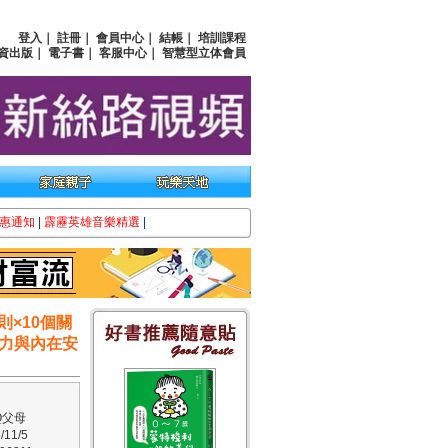
登入
｜
註冊
｜
會員中心
｜
結帳
｜
培訓課程
資出版
｜
電子書
｜
客服中心
｜
智慧型立体會員
惠通知
|
霹靂英雄音樂精選
|
則×10個關
力與內在安
Q父母
11/5