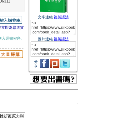
6311
文字連結
複製語法
後立即為您進貨
進入調書程序,
圖片連結
複製語法
分
享