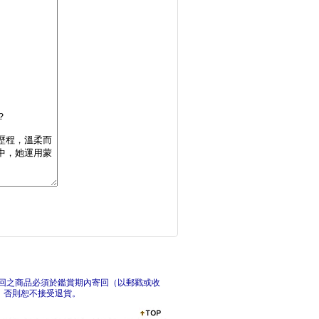
爸媽最安心的嬰幼兒副
產後
雙胞胎．三胞胎安心孕
好孕
回之商品必須於鑑賞期內寄回（以郵戳或收
，否則恕不接受退貨。