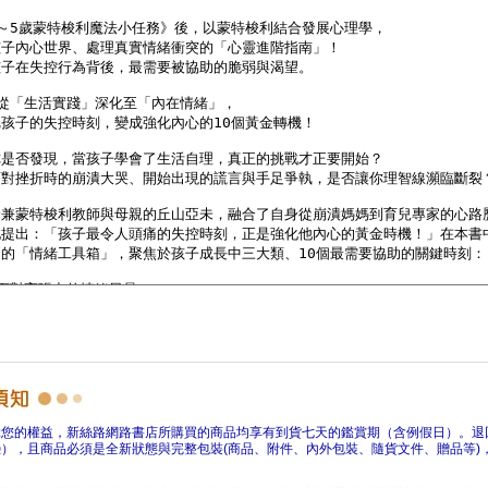
障您的權益，新絲路網路書店所購買的商品均享有到貨七天的鑑賞期（含例假日）。退
），且商品必須是全新狀態與完整包裝(商品、附件、內外包裝、隨貨文件、贈品等)