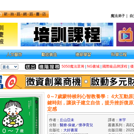
魔法弟子
｜
自
5050魔法眾籌
|
NG書城
|
國際級品牌課程
|
優
0～7歲蒙特梭利心智教養學： 4大互動原
鍵時刻，讓孩子建立自信，提升挫折復原
定感
作者：
丘山亞未
譯者：
米宇
分類：
醫療‧保健
／
懷孕育兒
叢書系列：高E
出版社：
大好書屋
出版日期：2025/