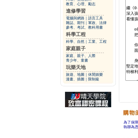
教育、心理、勵志
進修學習
電腦與網路
｜
語言工具
雜誌、期刊
｜
軍政、法律
參考、考試、教科用書
科學工程
科學、自然
｜
工業、工程
家庭親子
家庭、親子、人際
青少年、童書
玩樂天地
旅遊、地圖
｜
休閒娛樂
漫畫、插圖
｜
限制級
為了保
執聯為憑