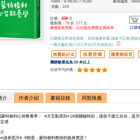
ISBN：9786267776285
書籍編號：kk060
頁數：224
350
定價：
元
優惠價：
79
折
277
元
訂購
書價若有異動，以出版社實際定價為準
訂購後立即為您進貨：目前無庫存量,讀者下訂後,開始
一般天數約為2-10工作日(不含例假日)。
團購數最低為 20 本以上
目前平均評價：
簡介
作者介紹
書籍目錄
同類推薦