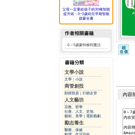
父母一定要給孩子的30種智能
提升術：0~3歲幼兒早期智能
啟蒙全書
．
0～5歲蒙特梭利魔法
文學小說
文學
｜
小說
商管創投
財經投資
｜
行銷企管
內容
人文藝坊
宗教、哲學
社會、人文、史地
藝術、美學
｜
電影戲劇
勵志養生
醫療、保健
料理、生活百科