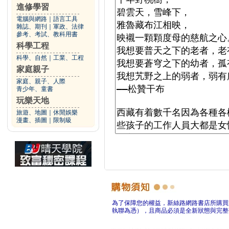
進修學習
電腦與網路
｜
語言工具
雜誌、期刊
｜
軍政、法律
參考、考試、教科用書
科學工程
科學、自然
｜
工業、工程
家庭親子
家庭、親子、人際
青少年、童書
玩樂天地
旅遊、地圖
｜
休閒娛樂
漫畫、插圖
｜
限制級
為了保障您的權益，新絲路網路書店所購買
執聯為憑），且商品必須是全新狀態與完整