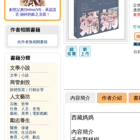
定
創世記典Online(ⅤI)：承諾謊
優
言‧崩碎的銀之丑面！
書
暫
此作者無相關書籍
團購
目
文學小說
文學
｜
小說
商管創投
財經投資
｜
行銷企管
人文藝坊
內容簡介
作者介紹
書
宗教、哲學
社會、人文、史地
藝術、美學
｜
電影戲劇
勵志養生
醫療、保健
料理、生活百科
教育、心理、勵志