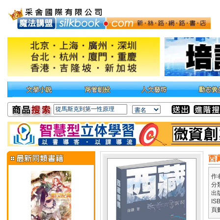
西
作
分
出
IS
頁