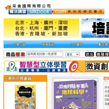
恐
作
分
出
IS
頁