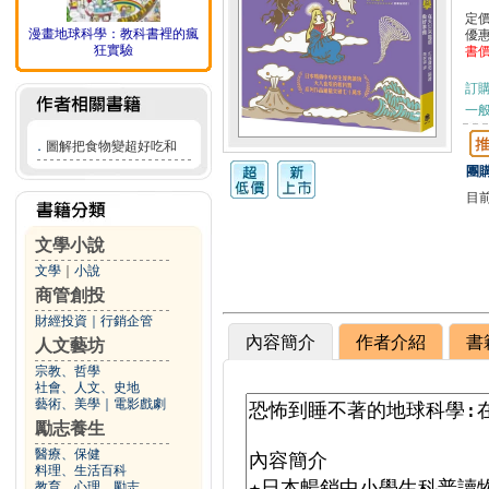
定
漫畫地球科學：教科書裡的瘋
優
狂實驗
書
訂
一般
．
圖解把食物變超好吃和
團購
目
文學小說
文學
｜
小說
商管創投
財經投資
｜
行銷企管
內容簡介
作者介紹
書
人文藝坊
宗教、哲學
社會、人文、史地
藝術、美學
｜
電影戲劇
勵志養生
醫療、保健
料理、生活百科
教育、心理、勵志