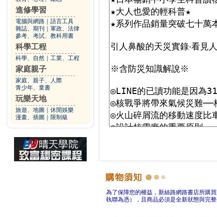
進修學習
電腦與網路
｜
語言工具
雜誌、期刊
｜
軍政、法律
參考、考試、教科用書
科學工程
科學、自然
｜
工業、工程
家庭親子
家庭、親子、人際
青少年、童書
玩樂天地
旅遊、地圖
｜
休閒娛樂
漫畫、插圖
｜
限制級
為了保障您的權益，新絲路網路書店所購買
執聯為憑），且商品必須是全新狀態與完整