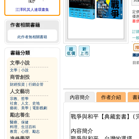
頁
江澤民其人連環畫集
定
優
書
訂
此作者無相關書籍
一般
團購
文學小說
目
文學
｜
小說
商管創投
財經投資
｜
行銷企管
人文藝坊
內容簡介
作者介紹
書
宗教、哲學
社會、人文、史地
藝術、美學
｜
電影戲劇
勵志養生
醫療、保健
料理、生活百科
教育、心理、勵志
進修學習