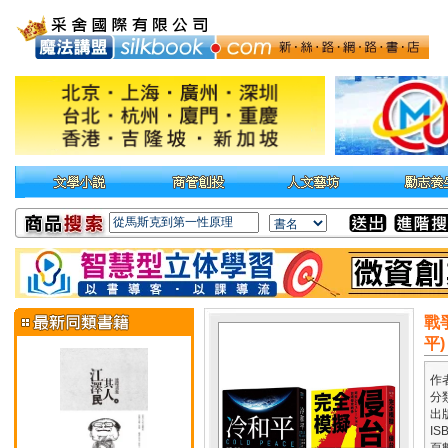
戰
平)
作
分
出
IS