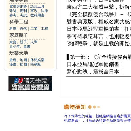
電腦與網路
｜
語言工具
雜誌、期刊
｜
軍政、法律
參考、考試、教科用書
科學工程
科學、自然
｜
工業、工程
家庭親子
家庭、親子、人際
青少年、童書
玩樂天地
旅遊、地圖
｜
休閒娛樂
漫畫、插圖
｜
限制級
為了保障您的權益，新絲路網路書店所購買
執聯為憑），且商品必須是全新狀態與完整