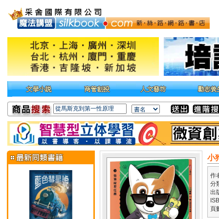
小
作
分
出
IS
頁