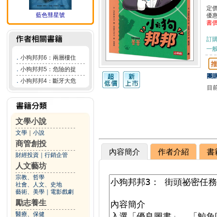
定
藍色彗星號
優
書
訂
一般
．
小狗邦邦6：兩層樓住
．
小狗邦邦5：危險的捉
團購
．
小狗邦邦4：斷牙大危
目
文學小說
文學
｜
小說
商管創投
內容簡介
作者介紹
書
財經投資
｜
行銷企管
人文藝坊
宗教、哲學
社會、人文、史地
藝術、美學
｜
電影戲劇
勵志養生
醫療、保健