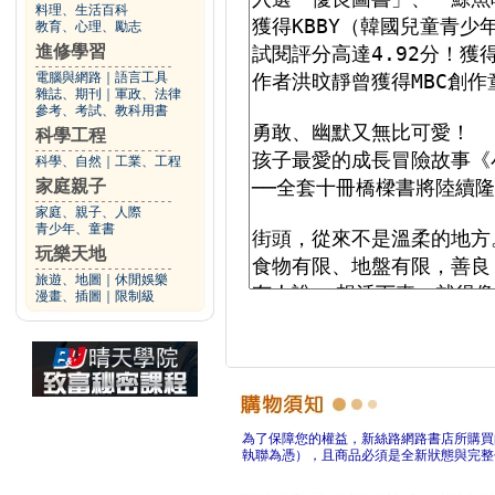
料理、生活百科
教育、心理、勵志
進修學習
電腦與網路
｜
語言工具
雜誌、期刊
｜
軍政、法律
參考、考試、教科用書
科學工程
科學、自然
｜
工業、工程
家庭親子
家庭、親子、人際
青少年、童書
玩樂天地
旅遊、地圖
｜
休閒娛樂
漫畫、插圖
｜
限制級
為了保障您的權益，新絲路網路書店所購買
執聯為憑），且商品必須是全新狀態與完整