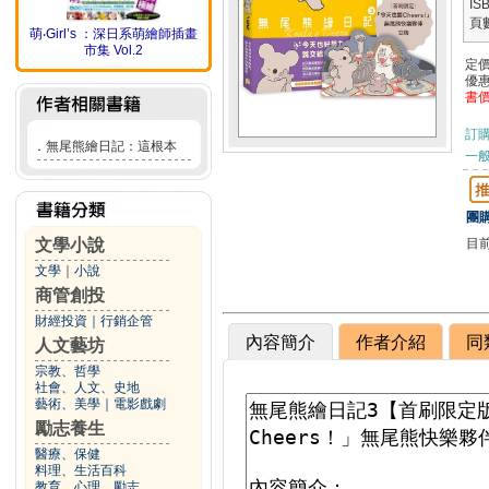
IS
頁
萌‧Girl’s ：深日系萌繪師插畫
市集 Vol.2
定
優
書
訂
．
無尾熊繪日記：這根本
一般
團購
目
文學小說
文學
｜
小說
商管創投
財經投資
｜
行銷企管
內容簡介
作者介紹
同
人文藝坊
宗教、哲學
社會、人文、史地
藝術、美學
｜
電影戲劇
勵志養生
醫療、保健
料理、生活百科
教育、心理、勵志