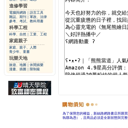
進修學習
電腦與網路
｜
語言工具
雜誌、期刊
｜
軍政、法律
參考、考試、教科用書
科學工程
科學、自然
｜
工業、工程
家庭親子
家庭、親子、人際
青少年、童書
玩樂天地
旅遊、地圖
｜
休閒娛樂
漫畫、插圖
｜
限制級
為了保障您的權益，新絲路網路書店所購買
執聯為憑），且商品必須是全新狀態與完整