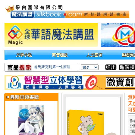
無
天
可
作
分
出