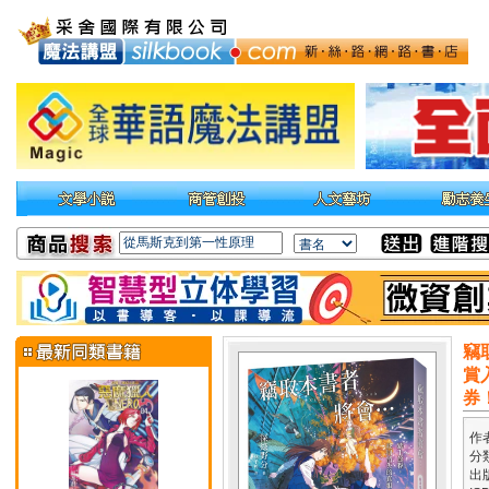
竊
賞
券
作
分
出