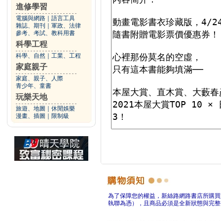
進修學習
電腦與網路
｜
語言工具
雜誌、期刊
｜
軍政、法律
參考、考試、教科用書
科學工程
科學、自然
｜
工業、工程
家庭親子
家庭、親子、人際
青少年、童書
玩樂天地
旅遊、地圖
｜
休閒娛樂
漫畫、插圖
｜
限制級
為了保障您的權益，新絲路網路書店所購買
執聯為憑），且商品必須是全新狀態與完整