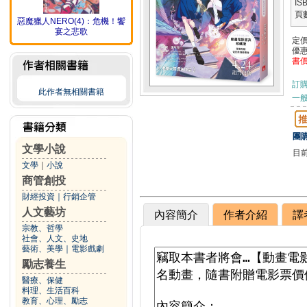
IS
頁
惡魔獵人NERO(4)：危機！饗
宴之悲歌
定
優
書
訂
此作者無相關書籍
一般
團購
文學小說
目
文學
｜
小說
商管創投
財經投資
｜
行銷企管
人文藝坊
內容簡介
作者介紹
譯
宗教、哲學
社會、人文、史地
藝術、美學
｜
電影戲劇
勵志養生
醫療、保健
料理、生活百科
教育、心理、勵志