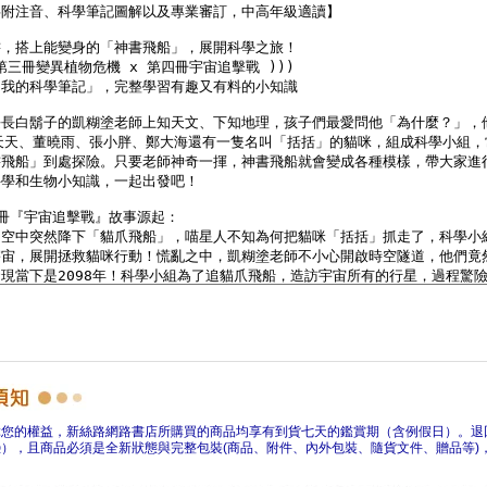
障您的權益，新絲路網路書店所購買的商品均享有到貨七天的鑑賞期（含例假日）。退
），且商品必須是全新狀態與完整包裝(商品、附件、內外包裝、隨貨文件、贈品等)