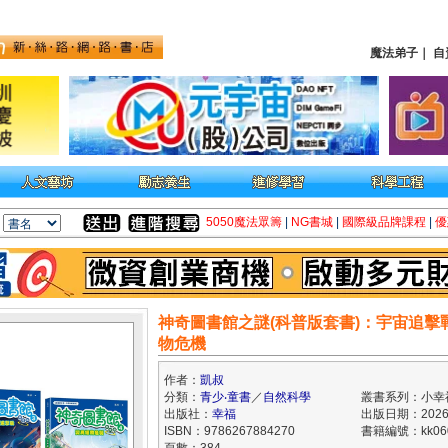
魔法弟子
｜
自
5050魔法眾籌
|
NG書城
|
國際級品牌課程
|
優
神奇圖書館之謎(科普版套書)：宇宙追擊
物危機
作者：
凱叔
分類：
青少‧童書
／
自然科學
叢書系列：小幸
出版社：
幸福
出版日期：2026/
ISBN：9786267884270
書籍編號：kk060