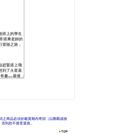
歡迎光臨博物館：樹木
給中
孩子的第一本趣味鐵道
幻獸
回之商品必須於鑑賞期內寄回（以郵戳或收
，否則恕不接受退貨。