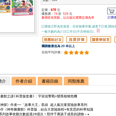
頁數：384
670
定價：
元
優惠價：
79
折
529
元
訂購
書價若有異動，以出版社實際定價為準
訂購後立即為您進貨：目前無庫存量,讀者下訂後,開始
一般天數約為2-10工作日(不含例假日)。
團購數最低為 20 本以上
目前平均評價：
簡介
作者介紹
書籍目錄
同類推薦