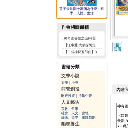
孩子最常問十萬個為什麼：科
學、人體、生活
．
神奇圖書館之謎(科普
．
【汪事通‧大偵探阿燈
．
【口袋神探五部曲】3
文學小說
文學
｜
小說
商管創投
內容
財經投資
｜
行銷企管
人文藝坊
宗教、哲學
社會、人文、史地
藝術、美學
｜
電影戲劇
勵志養生