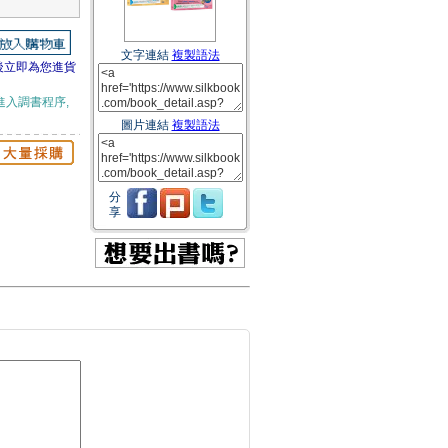
文字連結
複製語法
後立即為您進貨
進入調書程序,
圖片連結
複製語法
分
享