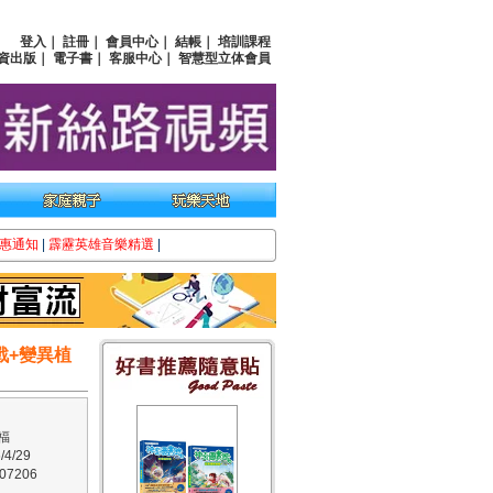
登入
｜
註冊
｜
會員中心
｜
結帳
｜
培訓課程
資出版
｜
電子書
｜
客服中心
｜
智慧型立体會員
惠通知
|
霹靂英雄音樂精選
|
戰+變異植
福
4/29
7206