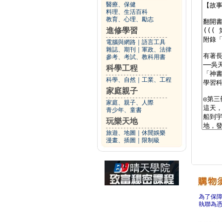
醫療、保健
料理、生活百科
教育、心理、勵志
進修學習
電腦與網路
｜
語言工具
雜誌、期刊
｜
軍政、法律
參考、考試、教科用書
科學工程
科學、自然
｜
工業、工程
家庭親子
家庭、親子、人際
青少年、童書
玩樂天地
旅遊、地圖
｜
休閒娛樂
漫畫、插圖
｜
限制級
為了保
執聯為憑