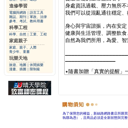
進修學習
電腦與網路
｜
語言工具
雜誌、期刊
｜
軍政、法律
參考、考試、教科用書
科學工程
科學、自然
｜
工業、工程
家庭親子
家庭、親子、人際
青少年、童書
玩樂天地
旅遊、地圖
｜
休閒娛樂
漫畫、插圖
｜
限制級
為了保障您的權益，新絲路網路書店所購買
執聯為憑），且商品必須是全新狀態與完整