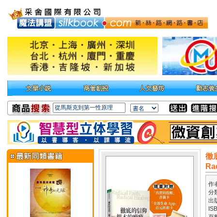
徹
Rad
作
分
出
IS