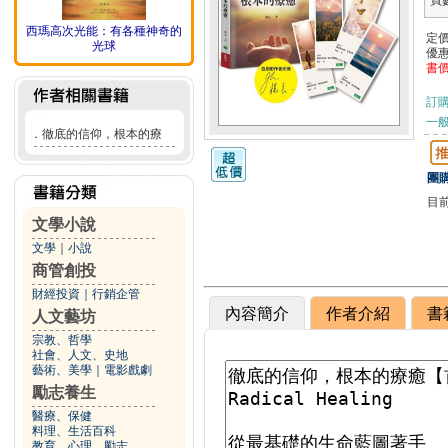
頁
西瑪高次光能：有各種神奇的
定
光球
優
書
訂
一般
．
徹底的信仰，根本的療
團購
目
文學小說
文學
｜
小說
商管創投
財經投資
｜
行銷企管
內容簡介
作者介紹
書
人文藝坊
宗教、哲學
社會、人文、史地
藝術、美學
｜
電影戲劇
勵志養生
醫療、保健
料理、生活百科
教育、心理、勵志