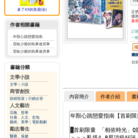
頁
多了XX的美眉(全)
定
優
書
訂
．
年獸心跳戀愛指南
一般
．
雷歐少爺的執事連房事
．
雷歐少爺的執事連房事
團購
目
文學小說
文學
｜
小說
商管創投
內容簡介
作者介紹
書
財經投資
｜
行銷企管
人文藝坊
宗教、哲學
社會、人文、史地
藝術、美學
｜
電影戲劇
勵志養生
醫療、保健