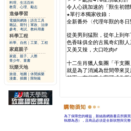
料理、生活百科
教育、心理、勵志
進修學習
電腦與網路
｜
語言工具
雜誌、期刊
｜
軍政、法律
參考、考試、教科用書
科學工程
科學、自然
｜
工業、工程
家庭親子
家庭、親子、人際
青少年、童書
玩樂天地
旅遊、地圖
｜
休閒娛樂
漫畫、插圖
｜
限制級
為了保障您的權益，新絲路網路書店所購買
執聯為憑），且商品必須是全新狀態與完整