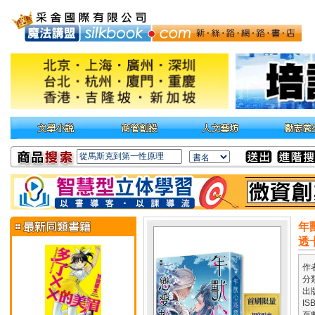
年
透
作
分
出
IS