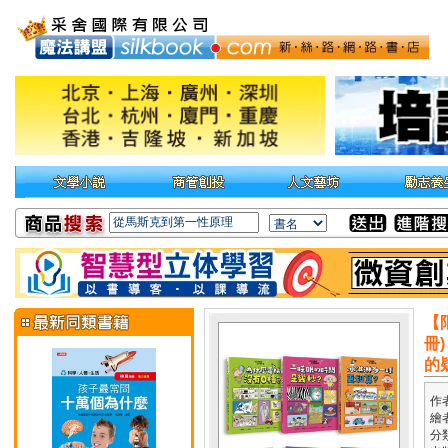
【
冊
的
作
繪
分