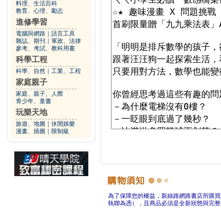
料理、生活百科
教育、心理、勵志
進修學習
電腦與網路
｜
語言工具
雜誌、期刊
｜
軍政、法律
參考、考試、教科用書
科學工程
科學、自然
｜
工業、工程
家庭親子
家庭、親子、人際
青少年、童書
玩樂天地
旅遊、地圖
｜
休閒娛樂
漫畫、插圖
｜
限制級
為了保障您的權益，新絲路網路書店所購買
執聯為憑），且商品必須是全新狀態與完整