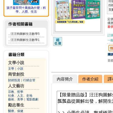
出
IS
孩子最常問十萬個為什麼：科
頁
學、人體、生活
定
優
書
．
汪汪狗圖解生活數學5
訂
．
汪汪狗圖解生活數學1
一般
團購
目
文學小說
文學
｜
小說
商管創投
內容簡介
作者介紹
譯
財經投資
｜
行銷企管
人文藝坊
宗教、哲學
社會、人文、史地
藝術、美學
｜
電影戲劇
勵志養生
醫療、保健