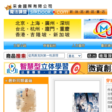
穿
作
分
出
IS
頁