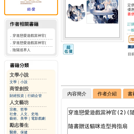
定
錯‧愛
優
書
訂
一般
．
穿進戀愛遊戲當神官(
．
穿進戀愛遊戲當神官(
團購
．
陰陽巡界人
目
文學小說
文學
｜
小說
商管創投
內容簡介
作者介紹
書
財經投資
｜
行銷企管
人文藝坊
宗教、哲學
社會、人文、史地
藝術、美學
｜
電影戲劇
勵志養生
醫療、保健