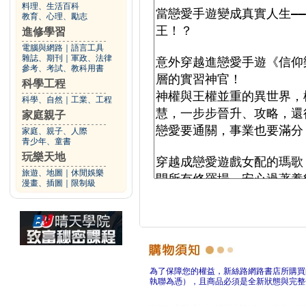
料理、生活百科
教育、心理、勵志
進修學習
電腦與網路
｜
語言工具
雜誌、期刊
｜
軍政、法律
參考、考試、教科用書
科學工程
科學、自然
｜
工業、工程
家庭親子
家庭、親子、人際
青少年、童書
玩樂天地
旅遊、地圖
｜
休閒娛樂
漫畫、插圖
｜
限制級
為了保障您的權益，新絲路網路書店所購買
執聯為憑），且商品必須是全新狀態與完整