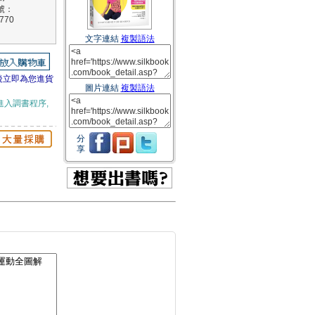
號：
770
文字連結
複製語法
後立即為您進貨
圖片連結
複製語法
進入調書程序,
分
享