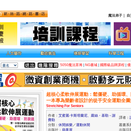
魔法弟子
｜
自
5050魔法眾籌
|
NG書城
|
國際級品牌課程
|
優
超核心柔軟伸展運動：鬆僵硬、助循環、
一本專為樂齡者設計的徒手安全運動全圖
Stretching For Seniors
作者：
艾蜜麗‧卡斯塔蘭尼、蘿絲・基勒－謝
譯者：
費勒
分類：
休閒娛樂
／
運動休閒
叢書系
出版社：
蘋果屋
出版日期