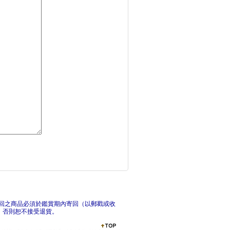
現在開始卸力訓練就不
全面
棒球治台：從殖民計畫
山
回之商品必須於鑑賞期內寄回（以郵戳或收
，否則恕不接受退貨。