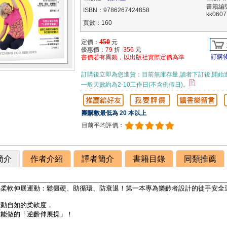
書籍編
ISBN：9786267424858
kk0607
頁數：160
450
定價：
元
優惠價：
79
折
356
元
訂購
書價若有異動，以出版社實際定價為準
訂購後立即為您進貨：目前無庫存量,讀者下訂後,開始
一般天數約為2-10工作日(不含例假日)。
團購數最低為 20 本以上
目前平均評價：
簡介
作者介紹
譯者簡介
書籍目錄
同類推薦