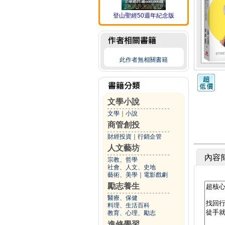
登山聖經50週年紀念版
此作者無相關書籍
文學小說
文學
｜
小說
商管創投
財經投資
｜
行銷企管
人文藝坊
內容
宗教、哲學
社會、人文、史地
藝術、美學
｜
電影戲劇
勵志養生
醫療、保健
料理、生活百科
教育、心理、勵志
進修學習