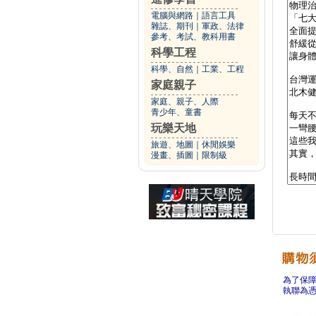
電腦與網路
｜
語言工具
雜誌、期刊
｜
軍政、法律
參考、考試、教科用書
科學工程
科學、自然
｜
工業、工程
家庭親子
家庭、親子、人際
青少年、童書
玩樂天地
旅遊、地圖
｜
休閒娛樂
漫畫、插圖
｜
限制級
為了保
執聯為憑