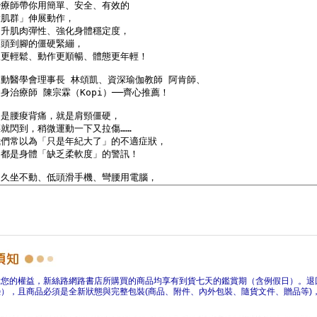
障您的權益，新絲路網路書店所購買的商品均享有到貨七天的鑑賞期（含例假日）。退
），且商品必須是全新狀態與完整包裝(商品、附件、內外包裝、隨貨文件、贈品等)