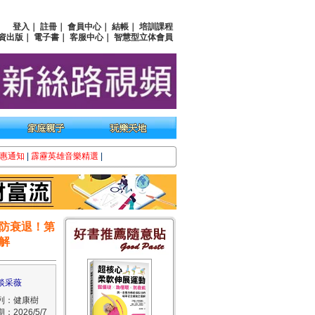
登入
｜
註冊
｜
會員中心
｜
結帳
｜
培訓課程
資出版
｜
電子書
｜
客服中心
｜
智慧型立体會員
惠通知
|
霹靂英雄音樂精選
|
防衰退！第
解
談采薇
列：健康樹
：2026/5/7