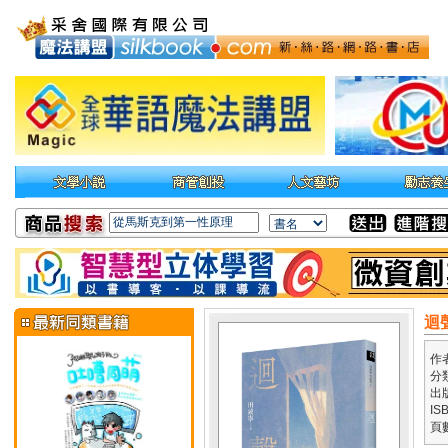
迴
作
分
出
IS
頁