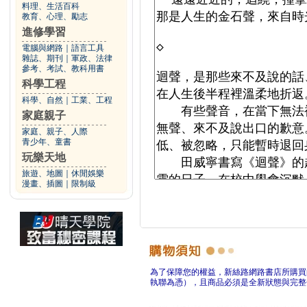
料理、生活百科
教育、心理、勵志
進修學習
電腦與網路
｜
語言工具
雜誌、期刊
｜
軍政、法律
參考、考試、教科用書
科學工程
科學、自然
｜
工業、工程
家庭親子
家庭、親子、人際
青少年、童書
玩樂天地
旅遊、地圖
｜
休閒娛樂
漫畫、插圖
｜
限制級
為了保障您的權益，新絲路網路書店所購買
執聯為憑），且商品必須是全新狀態與完整