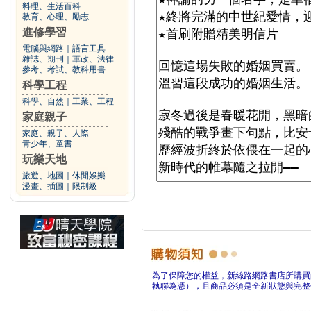
料理、生活百科
教育、心理、勵志
進修學習
電腦與網路
｜
語言工具
雜誌、期刊
｜
軍政、法律
參考、考試、教科用書
科學工程
科學、自然
｜
工業、工程
家庭親子
家庭、親子、人際
青少年、童書
玩樂天地
旅遊、地圖
｜
休閒娛樂
漫畫、插圖
｜
限制級
為了保障您的權益，新絲路網路書店所購買
執聯為憑），且商品必須是全新狀態與完整