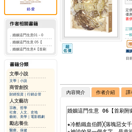
錯‧愛
定
優
書
訂
一般
．
婚姻這門生意01－0
．
婚姻這門生意 05【
．
婚姻這門生意4【首刷
團購
目
文學小說
文學
｜
小說
商管創投
內容簡介
作者介紹
譯
財經投資
｜
行銷企管
人文藝坊
宗教、哲學
社會、人文、史地
藝術、美學
｜
電影戲劇
勵志養生
醫療、保健