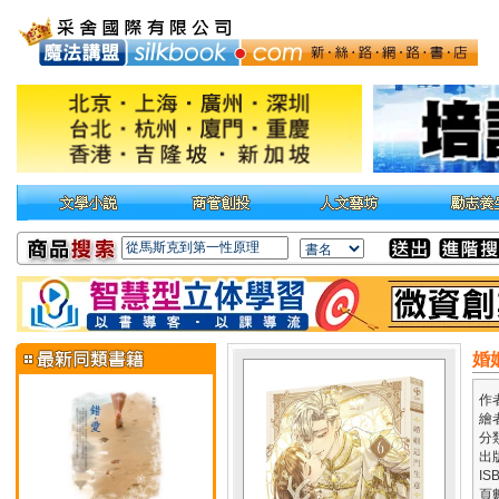
婚
作
繪
分
出
IS
頁