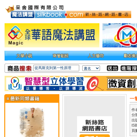
一
作
分
出
IS
頁