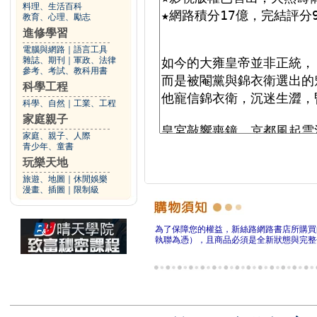
料理、生活百科
教育、心理、勵志
進修學習
電腦與網路
｜
語言工具
雜誌、期刊
｜
軍政、法律
參考、考試、教科用書
科學工程
科學、自然
｜
工業、工程
家庭親子
家庭、親子、人際
青少年、童書
玩樂天地
旅遊、地圖
｜
休閒娛樂
漫畫、插圖
｜
限制級
為了保障您的權益，新絲路網路書店所購買
執聯為憑），且商品必須是全新狀態與完整