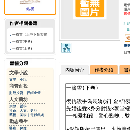
定
錯‧愛
優
書
訂
一般
．
一簪雪【上中下卷套書
．
一簪雪(中卷)
團購
．
一簪雪(上卷)
目
內容簡介
作者介紹
書
文學小說
文學
｜
小說
商管創投
財經投資
｜
行銷企管
人文藝坊
宗教、哲學
社會、人文、史地
藝術、美學
｜
電影戲劇
勵志養生
醫療、保健