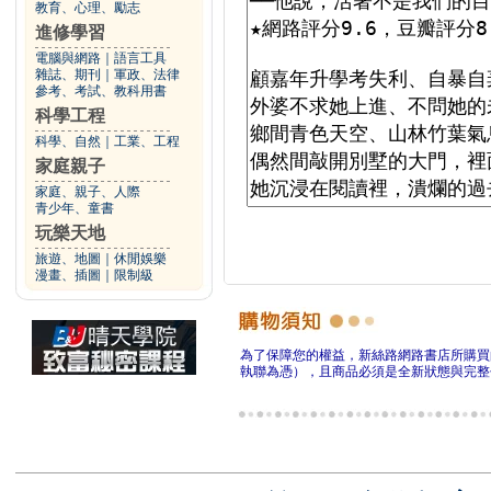
教育、心理、勵志
進修學習
電腦與網路
｜
語言工具
雜誌、期刊
｜
軍政、法律
參考、考試、教科用書
科學工程
科學、自然
｜
工業、工程
家庭親子
家庭、親子、人際
青少年、童書
玩樂天地
旅遊、地圖
｜
休閒娛樂
漫畫、插圖
｜
限制級
為了保障您的權益，新絲路網路書店所購買
執聯為憑），且商品必須是全新狀態與完整