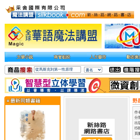
野
作
分
出
IS
頁