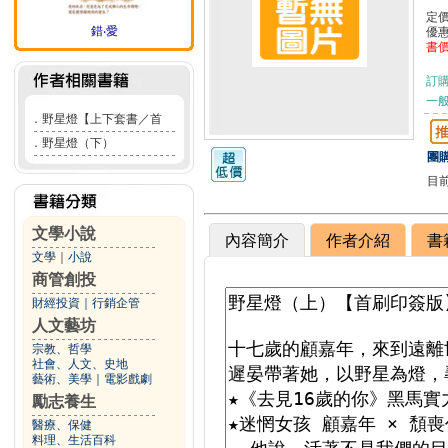
定
錯‧愛
優
書
訂
一般
．
野星燈【上下套書／首
．
野星燈（下）
團購
目
文學小說
內容簡介
作者介紹
書
文學
｜
小說
商管創投
財經投資
｜
行銷企管
人文藝坊
宗教、哲學
社會、人文、史地
藝術、美學
｜
電影戲劇
勵志養生
醫療、保健
料理、生活百科