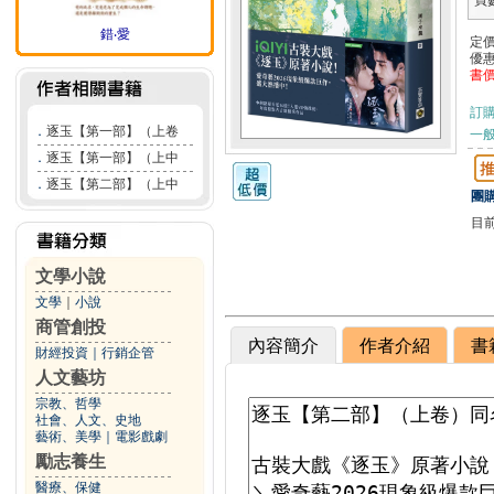
頁
錯‧愛
定
優
書
訂
．
逐玉【第一部】（上卷
一般
．
逐玉【第一部】（上中
．
逐玉【第二部】（上中
團購
目
文學小說
文學
｜
小說
商管創投
內容簡介
作者介紹
書
財經投資
｜
行銷企管
人文藝坊
宗教、哲學
社會、人文、史地
藝術、美學
｜
電影戲劇
勵志養生
醫療、保健