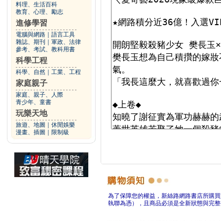
料理、生活百科
教育、心理、勵志
進修學習
電腦與網路
｜
語言工具
雜誌、期刊
｜
軍政、法律
參考、考試、教科用書
科學工程
科學、自然
｜
工業、工程
家庭親子
家庭、親子、人際
青少年、童書
玩樂天地
旅遊、地圖
｜
休閒娛樂
漫畫、插圖
｜
限制級
為了保障您的權益，新絲路網路書店所購買
執聯為憑），且商品必須是全新狀態與完整