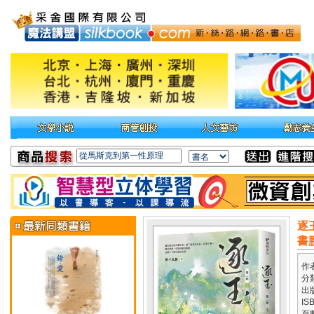
逐
書
作
分
出
IS