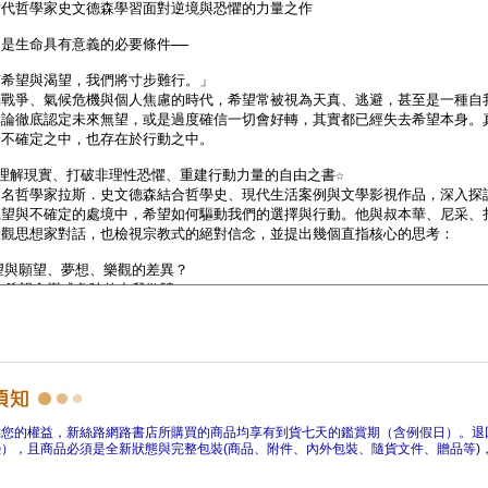
障您的權益，新絲路網路書店所購買的商品均享有到貨七天的鑑賞期（含例假日）。退
），且商品必須是全新狀態與完整包裝(商品、附件、內外包裝、隨貨文件、贈品等)