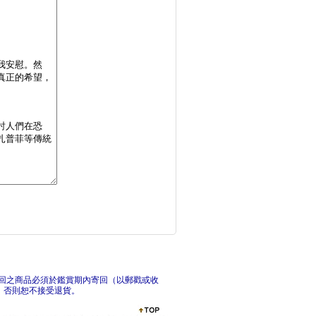
懷疑論：牛津非常短講
偽科
因果關係：牛津非常短
2
回之商品必須於鑑賞期內寄回（以郵戳或收
，否則恕不接受退貨。