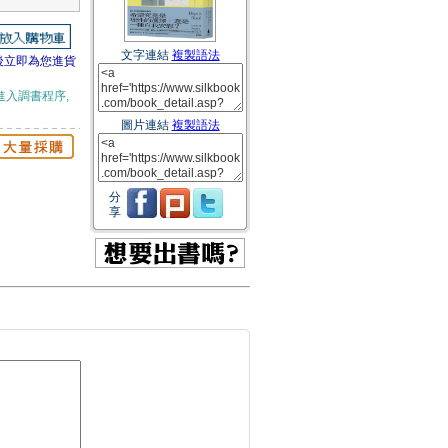
文字連結
複製語法
後立即為您進貨
進入調書程序,
圖片連結
複製語法
分
享