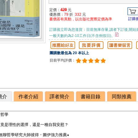
420
定價：
元
優惠價：
79
折
332
元
訂購
書價若有異動，以出版社實際定價為準
訂購後立即為您進貨：目前無庫存量,讀者下訂後,開始
一般天數約為2-10工作日(不含例假日)。
團購數最低為 20 本以上
目前平均評價：
簡介
作者介紹
譯者簡介
書籍目錄
同類推薦