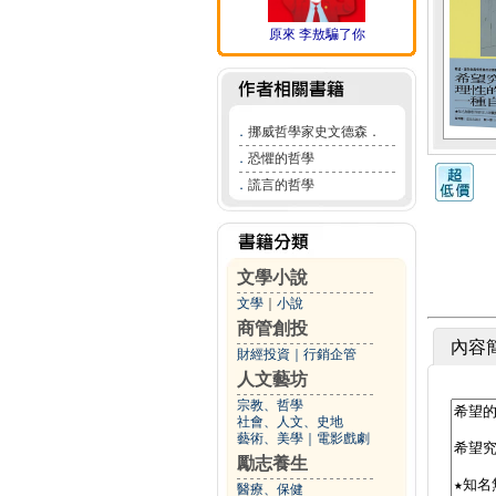
原來 李敖騙了你
．
挪威哲學家史文德森．
．
恐懼的哲學
．
謊言的哲學
文學小說
文學
｜
小說
商管創投
內容
財經投資
｜
行銷企管
人文藝坊
宗教、哲學
社會、人文、史地
藝術、美學
｜
電影戲劇
勵志養生
醫療、保健