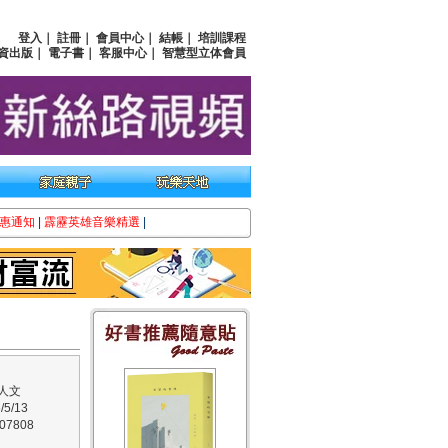
登入
｜
註冊
｜
會員中心
｜
結帳
｜
培訓課程
資出版
｜
電子書
｜
客服中心
｜
智慧型立体會員
惠通知
|
霹靂英雄音樂精選
|
人文
5/13
7808