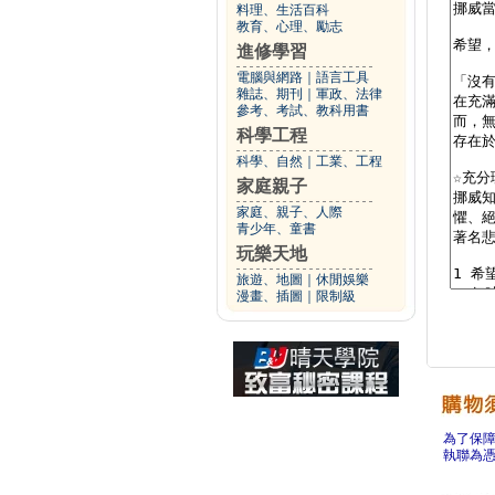
料理、生活百科
教育、心理、勵志
進修學習
電腦與網路
｜
語言工具
雜誌、期刊
｜
軍政、法律
參考、考試、教科用書
科學工程
科學、自然
｜
工業、工程
家庭親子
家庭、親子、人際
青少年、童書
玩樂天地
旅遊、地圖
｜
休閒娛樂
漫畫、插圖
｜
限制級
為了保
執聯為憑