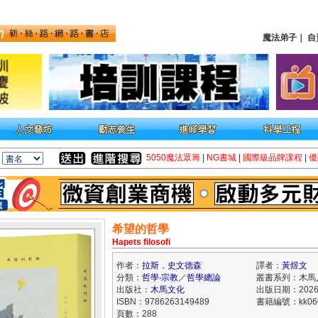
魔法弟子
｜
自
5050魔法眾籌
|
NG書城
|
國際級品牌課程
|
優
希望的哲學
Hapets filosofi
作者：
拉斯．史文德森
譯者：
黃煜文
分類：
哲學‧宗教
／
哲學總論
叢書系列：木馬
出版社：
木馬文化
出版日期：2026/
ISBN：9786263149489
書籍編號：kk060
頁數：288