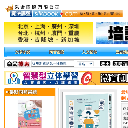
最
到
作
分
出
IS