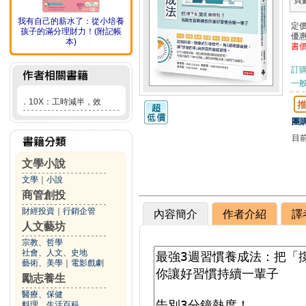
頁
我有自己的薪水了：從小培養
定
孩子的滿分理財力！(附記帳
優
本)
書
訂
一般
．
10X：工時減半，效
團購
目
文學小說
文學
｜
小說
商管創投
財經投資
｜
行銷企管
內容簡介
作者介紹
譯
人文藝坊
宗教、哲學
社會、人文、史地
藝術、美學
｜
電影戲劇
勵志養生
醫療、保健
料理、生活百科