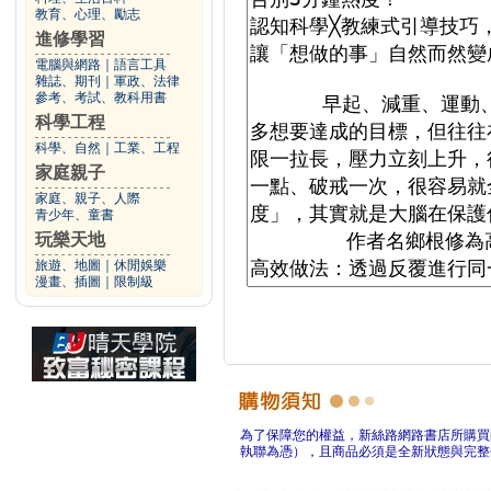
教育、心理、勵志
進修學習
電腦與網路
｜
語言工具
雜誌、期刊
｜
軍政、法律
參考、考試、教科用書
科學工程
科學、自然
｜
工業、工程
家庭親子
家庭、親子、人際
青少年、童書
玩樂天地
旅遊、地圖
｜
休閒娛樂
漫畫、插圖
｜
限制級
為了保障您的權益，新絲路網路書店所購買
執聯為憑），且商品必須是全新狀態與完整