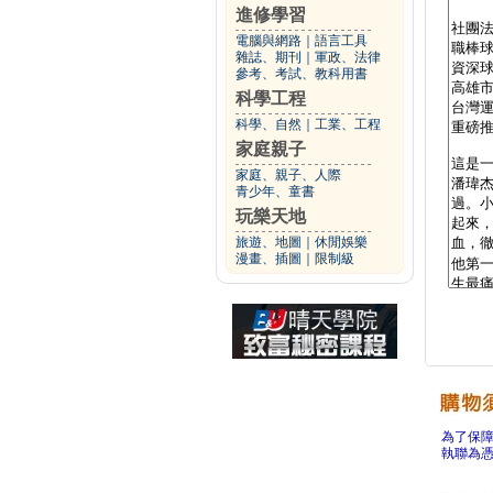
進修學習
電腦與網路
｜
語言工具
雜誌、期刊
｜
軍政、法律
參考、考試、教科用書
科學工程
科學、自然
｜
工業、工程
家庭親子
家庭、親子、人際
青少年、童書
玩樂天地
旅遊、地圖
｜
休閒娛樂
漫畫、插圖
｜
限制級
為了保
執聯為憑