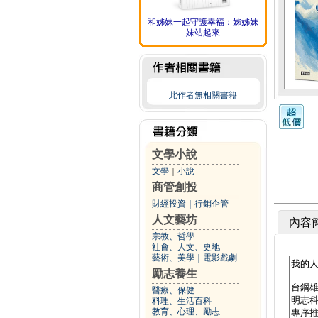
和姊妹一起守護幸福：姊姊妹
妹站起來
此作者無相關書籍
文學小說
文學
｜
小說
商管創投
財經投資
｜
行銷企管
人文藝坊
內容
宗教、哲學
社會、人文、史地
藝術、美學
｜
電影戲劇
勵志養生
醫療、保健
料理、生活百科
教育、心理、勵志