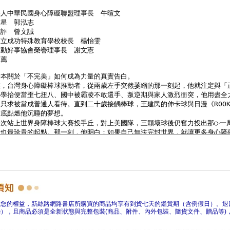
障您的權益，新絲路網路書店所購買的商品均享有到貨七天的鑑賞期（含例假日）。退
），且商品必須是全新狀態與完整包裝(商品、附件、內外包裝、隨貨文件、贈品等)