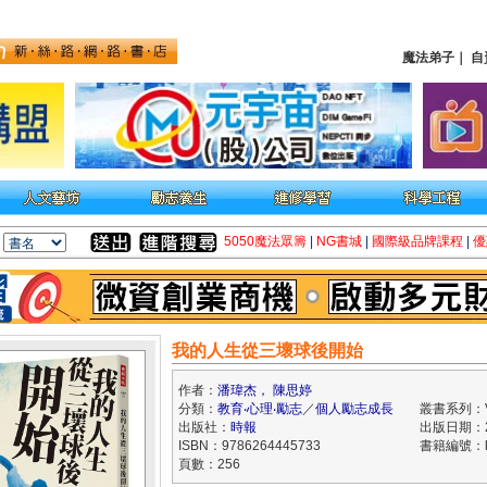
魔法弟子
｜
自
5050魔法眾籌
|
NG書城
|
國際級品牌課程
|
優
我的人生從三壞球後開始
作者：
潘瑋杰， 陳思婷
分類：
教育‧心理‧勵志
／
個人勵志成長
叢書系列：V
出版社：
時報
出版日期：20
ISBN：9786264445733
書籍編號：kk
頁數：256