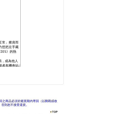
如果可以簡單，誰想要
微實
菇蛙小姐的不用力生活
我無
回之商品必須於鑑賞期內寄回（以郵戳或收
，否則恕不接受退貨。