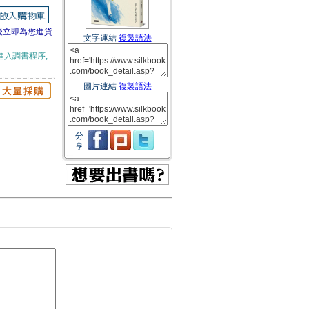
後立即為您進貨
文字連結
複製語法
進入調書程序,
圖片連結
複製語法
分
享