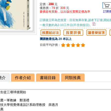
390
定價：
元
優惠價：
79
折
308
元
訂購
書價若有異動，以出版社實際定價為準
訂購後立即為您進貨：目前無庫存量,讀者下訂後,開始
一般天數約為2-10工作日(不含例假日)。
團購數最低為 20 本以上
目前平均評價：
簡介
作者介紹
書籍目錄
同類推薦