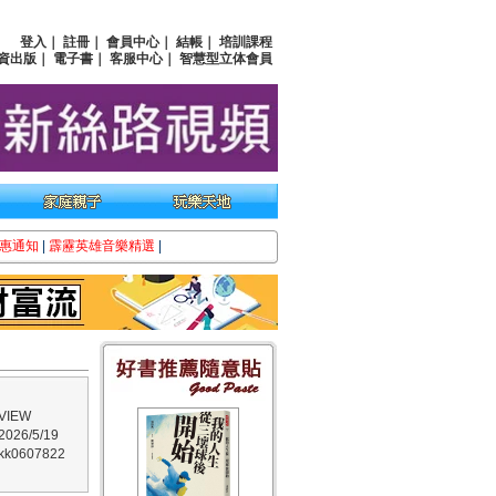
登入
｜
註冊
｜
會員中心
｜
結帳
｜
培訓課程
資出版
｜
電子書
｜
客服中心
｜
智慧型立体會員
惠通知
|
霹靂英雄音樂精選
|
IEW
26/5/19
0607822