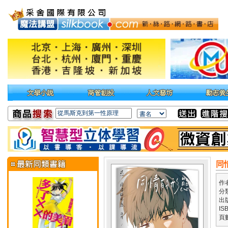
同
作
分
出
IS
頁