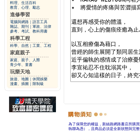
料理、生活百科
教育、心理、勵志
進修學習
電腦與網路
｜
語言工具
雜誌、期刊
｜
軍政、法律
參考、考試、教科用書
科學工程
科學、自然
｜
工業、工程
家庭親子
家庭、親子、人際
青少年、童書
玩樂天地
旅遊、地圖
｜
休閒娛樂
漫畫、插圖
｜
限制級
為了保障您的權益，新絲路網路書店所購買
執聯為憑），且商品必須是全新狀態與完整