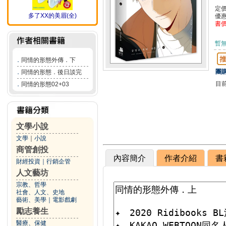
定
多了XX的美眉(全)
優
書
暫
．
同情的形態外傳．下
團購
．
同情的形態．後日談完
目
．
同情的形態02+03
文學小說
文學
｜
小說
商管創投
內容簡介
作者介紹
書
財經投資
｜
行銷企管
人文藝坊
宗教、哲學
社會、人文、史地
藝術、美學
｜
電影戲劇
勵志養生
醫療、保健