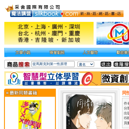
同
作
分
出
IS
頁