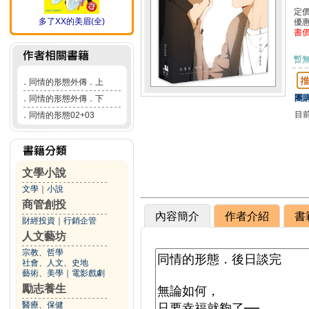
定
多了XX的美眉(全)
優
書
暫
．
同情的形態外傳．上
團購
．
同情的形態外傳．下
目
．
同情的形態02+03
文學小說
文學
｜
小說
商管創投
內容簡介
作者介紹
書
財經投資
｜
行銷企管
人文藝坊
宗教、哲學
社會、人文、史地
藝術、美學
｜
電影戲劇
勵志養生
醫療、保健