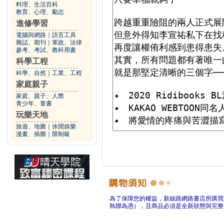
料理、生活百科
教育、心理、勵志
進修學習
電腦與網路
｜
語言工具
雜誌、期刊
｜
軍政、法律
參考、考試、教科用書
科學工程
科學、自然
｜
工業、工程
家庭親子
家庭、親子、人際
青少年、童書
玩樂天地
旅遊、地圖
｜
休閒娛樂
漫畫、插圖
｜
限制級
為了保障您的權益，新絲路網路書店所購買
執聯為憑），且商品必須是全新狀態與完整