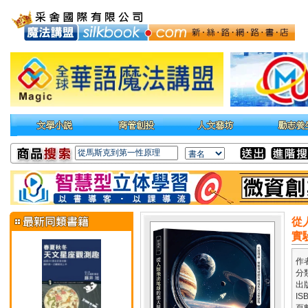
從
實
作
分
出
IS