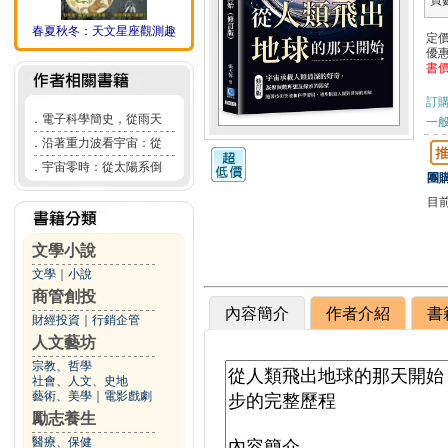
頁
春夏秋冬：天文星座觀測趣
定
優
書
訂
．
電子科學簡史，從雨天
一般
．
沿著重力波看宇宙：從
．
宇宙零時：從太陽系倒
團購
目
文學小說
文學
｜
小說
商管創投
內容簡介
作者介紹
書
財經投資
｜
行銷企管
人文藝坊
宗教、哲學
社會、人文、史地
藝術、美學
｜
電影戲劇
勵志養生
醫療、保健