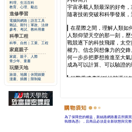
料理、生活百科
教育、心理、勵志
進修學習
電腦與網路
｜
語言工具
雜誌、期刊
｜
軍政、法律
參考、考試、教科用書
科學工程
科學、自然
｜
工業、工程
家庭親子
家庭、親子、人際
青少年、童書
玩樂天地
旅遊、地圖
｜
休閒娛樂
漫畫、插圖
｜
限制級
為了保障您的權益，新絲路網路書店所購買
執聯為憑），且商品必須是全新狀態與完整