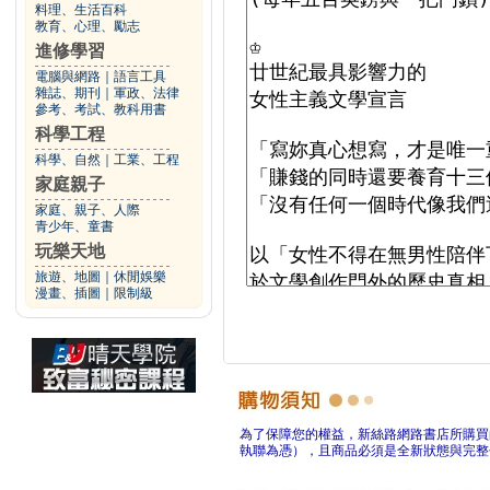
料理、生活百科
教育、心理、勵志
進修學習
電腦與網路
｜
語言工具
雜誌、期刊
｜
軍政、法律
參考、考試、教科用書
科學工程
科學、自然
｜
工業、工程
家庭親子
家庭、親子、人際
青少年、童書
玩樂天地
旅遊、地圖
｜
休閒娛樂
漫畫、插圖
｜
限制級
為了保障您的權益，新絲路網路書店所購買
執聯為憑），且商品必須是全新狀態與完整