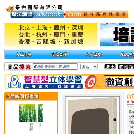
自
A R
作
分
出
IS
頁