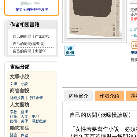
在文字的密林中漫步
定
優
書
訂
一般
．
自己的房間【作家經典
．
自己的房間(精裝版)
．
自己的房間【出版90
團購
目
文學小說
文學
｜
小說
商管創投
內容簡介
作者介紹
譯
財經投資
｜
行銷企管
人文藝坊
宗教、哲學
社會、人文、史地
藝術、美學
｜
電影戲劇
勵志養生
醫療、保健