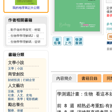
我的地理筆記大公開
定
優
書
參
同
．
動手做科學探究：輕鬆
．
生物學學理解碼2：從
．
生物學學理解碼：從研
團購
目
文學小說
文學
｜
小說
商管創投
內容簡介
書籍目錄
同
財經投資
｜
行銷企管
人文藝坊
宗教、哲學
社會、人文、史地
藝術、美學
｜
電影戲劇
勵志養生
醫療、保健