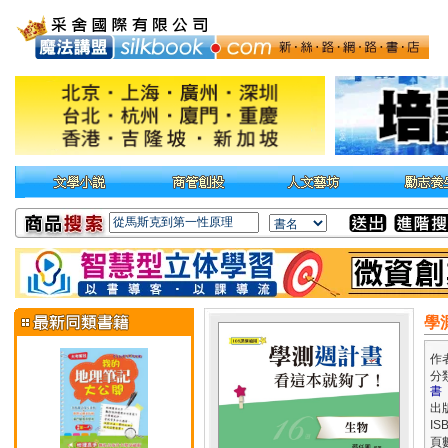
學
作
分
書
出
IS
頁