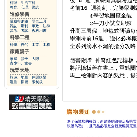
料理、生活百科
教育、心理、勵志
進修學習
電腦與網路
｜
語言工具
雜誌、期刊
｜
軍政、法律
參考、考試、教科用書
科學工程
科學、自然
｜
工業、工程
家庭親子
家庭、親子、人際
青少年、童書
玩樂天地
旅遊、地圖
｜
休閒娛樂
漫畫、插圖
｜
限制級
為了保障您的權益，新絲路網路書店所購買
執聯為憑），且商品必須是全新狀態與完整