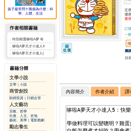
孩子最常問十萬個為什麼：科
定
學、人體、生活
優
書
訂
一般
．
特別精選哆啦A夢 有
．
哆啦A夢天才小達人4
團購
．
哆啦A夢天才小達人(
目
文學小說
文學
｜
小說
商管創投
內容簡介
作者介紹
譯
財經投資
｜
行銷企管
人文藝坊
宗教、哲學
社會、人文、史地
藝術、美學
｜
電影戲劇
勵志養生