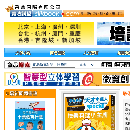
哆
作
繪
分
出
IS
頁