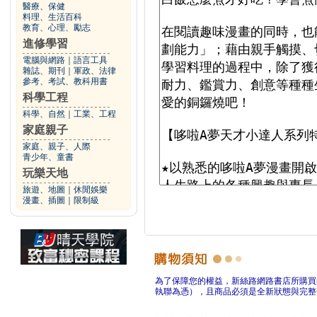
醫療、保健
料理、生活百科
教育、心理、勵志
進修學習
電腦與網路
｜
語言工具
雜誌、期刊
｜
軍政、法律
參考、考試、教科用書
科學工程
科學、自然
｜
工業、工程
家庭親子
家庭、親子、人際
青少年、童書
玩樂天地
旅遊、地圖
｜
休閒娛樂
漫畫、插圖
｜
限制級
為了保障您的權益，新絲路網路書店所購買
執聯為憑），且商品必須是全新狀態與完整