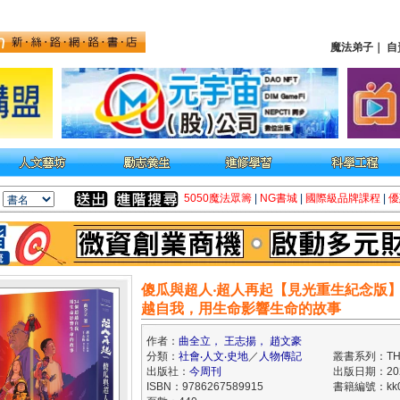
魔法弟子
｜
自
5050魔法眾籌
|
NG書城
|
國際級品牌課程
|
優
傻瓜與超人‧超人再起【見光重生紀念版】
越自我，用生命影響生命的故事
作者：
曲全立， 王志揚， 趙文豪
分類：
社會‧人文‧史地
／
人物傳記
叢書系列：TH
出版社：
今周刊
出版日期：2026
ISBN：9786267589915
書籍編號：kk0