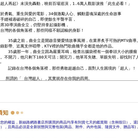
障您的權益，新絲路網路書店所購買的商品均享有到貨七天的鑑賞期（含例假日）。退
），且商品必須是全新狀態與完整包裝(商品、附件、內外包裝、隨貨文件、贈品等)