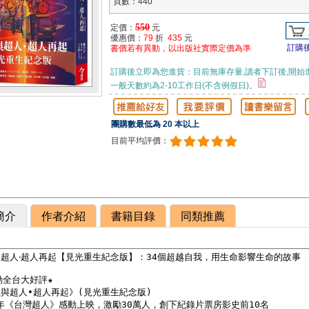
頁數：440
550
定價：
元
優惠價：
79
折
435
元
訂購
書價若有異動，以出版社實際定價為準
訂購後立即為您進貨：目前無庫存量,讀者下訂後,開始
一般天數約為2-10工作日(不含例假日)。
團購數最低為 20 本以上
目前平均評價：
簡介
作者介紹
書籍目錄
同類推薦