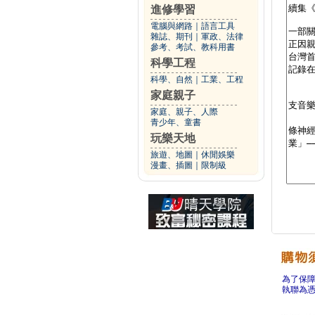
進修學習
電腦與網路
｜
語言工具
雜誌、期刊
｜
軍政、法律
參考、考試、教科用書
科學工程
科學、自然
｜
工業、工程
家庭親子
家庭、親子、人際
青少年、童書
玩樂天地
旅遊、地圖
｜
休閒娛樂
漫畫、插圖
｜
限制級
為了保
執聯為憑