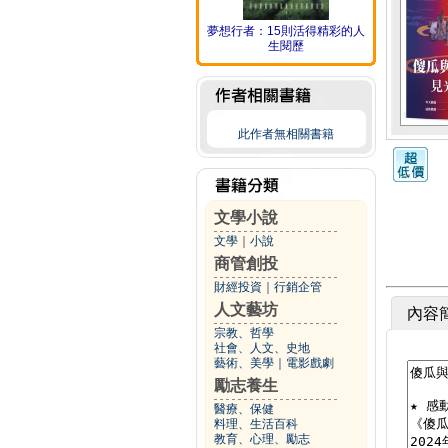
夢想行者：15則活得精彩的人
生閱歷
此作者無相關書籍
文學小說
文學
｜
小說
商管創投
財經投資
｜
行銷企管
人文藝坊
內容
宗教、哲學
社會、人文、史地
藝術、美學
｜
電影戲劇
勵志養生
醫療、保健
料理、生活百科
教育、心理、勵志