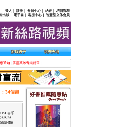
登入
｜
註冊
｜
會員中心
｜
結帳
｜
培訓課程
資出版
｜
電子書
｜
客服中心
｜
智慧型立体會員
惠通知
|
霹靂英雄音樂精選
|
：34個超
OSE書系
/5/26
608459