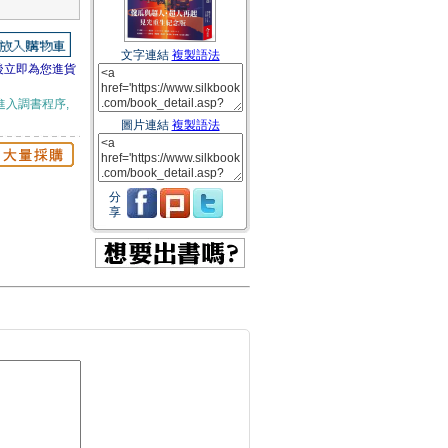
文字連結
複製語法
後立即為您進貨
進入調書程序,
圖片連結
複製語法
分
享