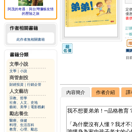
阿茂的奇遇：與台灣獼猴友情
定
的歷險之旅
優
書
訂
一般
此作者無相關書籍
團購
目
文學小說
文學
｜
小說
商管創投
財經投資
｜
行銷企管
人文藝坊
內容簡介
作者介紹
譯
宗教、哲學
社會、人文、史地
藝術、美學
｜
電影戲劇
勵志養生
醫療、保健
料理、生活百科
教育、心理、勵志