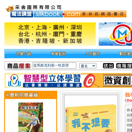
我
I Do
作
分
出
IS
頁