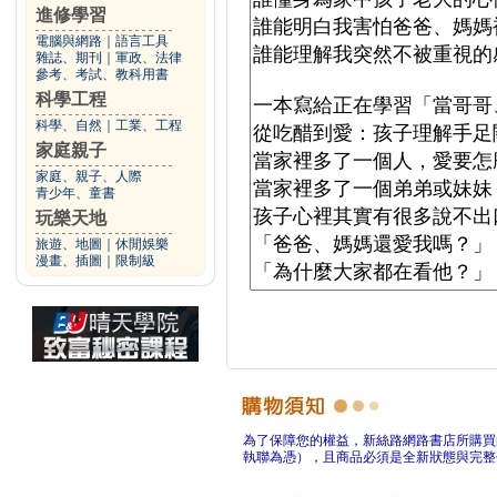
進修學習
電腦與網路
｜
語言工具
雜誌、期刊
｜
軍政、法律
參考、考試、教科用書
科學工程
科學、自然
｜
工業、工程
家庭親子
家庭、親子、人際
青少年、童書
玩樂天地
旅遊、地圖
｜
休閒娛樂
漫畫、插圖
｜
限制級
為了保障您的權益，新絲路網路書店所購買
執聯為憑），且商品必須是全新狀態與完整