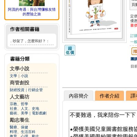
頁
阿茂的奇遇：與台灣獼猴友情
的歷險之旅
定
優
書
訂
．
吵架了，怎麼和好？：
一般
團購
目
文學小說
文學
｜
小說
商管創投
財經投資
｜
行銷企管
內容簡介
作者介紹
譯
人文藝坊
宗教、哲學
社會、人文、史地
藝術、美學
｜
電影戲劇
勵志養生
醫療、保健
料理、生活百科
教育、心理、勵志