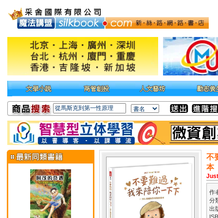
不
本
Just
作
分
出
IS