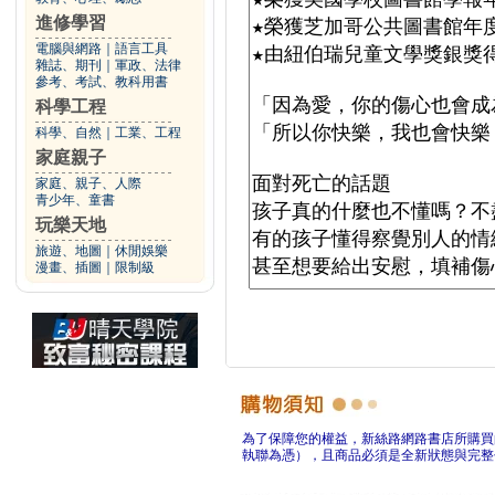
進修學習
電腦與網路
｜
語言工具
雜誌、期刊
｜
軍政、法律
參考、考試、教科用書
科學工程
科學、自然
｜
工業、工程
家庭親子
家庭、親子、人際
青少年、童書
玩樂天地
旅遊、地圖
｜
休閒娛樂
漫畫、插圖
｜
限制級
為了保障您的權益，新絲路網路書店所購買
執聯為憑），且商品必須是全新狀態與完整