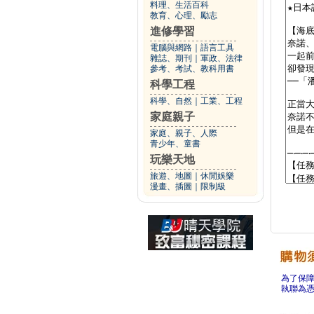
料理、生活百科
教育、心理、勵志
進修學習
電腦與網路
｜
語言工具
雜誌、期刊
｜
軍政、法律
參考、考試、教科用書
科學工程
科學、自然
｜
工業、工程
家庭親子
家庭、親子、人際
青少年、童書
玩樂天地
旅遊、地圖
｜
休閒娛樂
漫畫、插圖
｜
限制級
為了保
執聯為憑