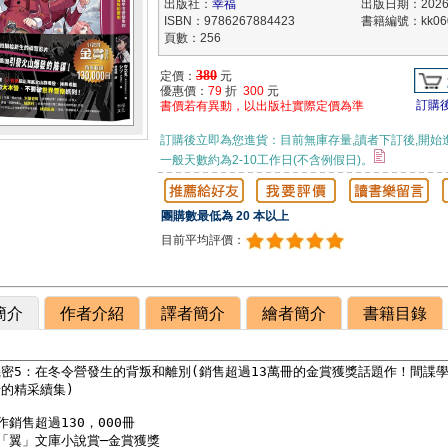
出版社：
幸福
出版日期：2026/
ISBN：9786267884423
書籍編號：kk060
頁數：256
380
定價：
元
優惠價：
79
折
300
元
訂購
書價若有異動，以出版社實際定價為準
訂購後立即為您進貨：目前無庫存量,讀者下訂後,開始
一般天數約為2-10工作日(不含例假日)。
團購數最低為 20 本以上
目前平均評價：
簡介
作者介紹
譯者簡介
繪者簡介
書籍目錄