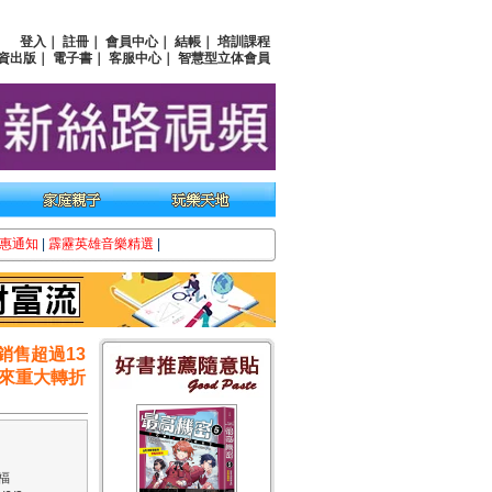
登入
｜
註冊
｜
會員中心
｜
結帳
｜
培訓課程
資出版
｜
電子書
｜
客服中心
｜
智慧型立体會員
惠通知
|
霹靂英雄音樂精選
|
銷售超過13
來重大轉折
福