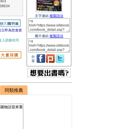
6/3
8634
文字連結
複製語法
後立即為您進貨
圖片連結
複製語法
進入調書程序,
分
享
同類推薦