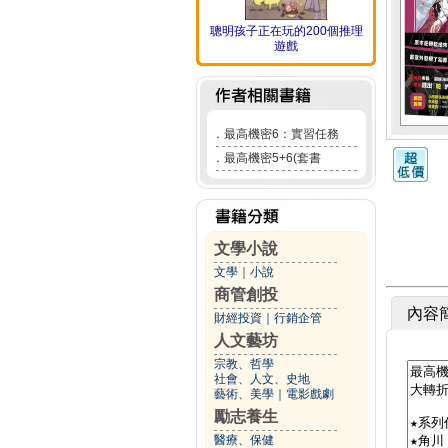
聰明孩子正在玩的200個推理
遊戲
．
最高機密6：實習任務
．
最高機密5+6(套書
文學小說
文學
｜
小說
商管創投
內容
財經投資
｜
行銷企管
人文藝坊
宗教、哲學
社會、人文、史地
藝術、美學
｜
電影戲劇
勵志養生
醫療、保健