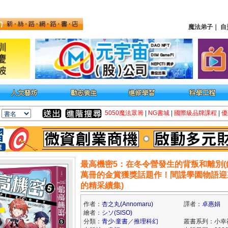
魔法弟子
｜
自
5050魔法眾籌
|
NG書城
|
國際級品牌課程
|
優
最高機密5：在冬令營發生的背叛和離別(
萬冊的金賞獲獎話題作！間諜學園物語迎
的精采續集)
作者：
杏之丸(Annomaru)
譯者：
卓惠娟
繪者：
シソ(SISO)
分類：
青少‧童書
／
推理科幻
叢書系列：小幸