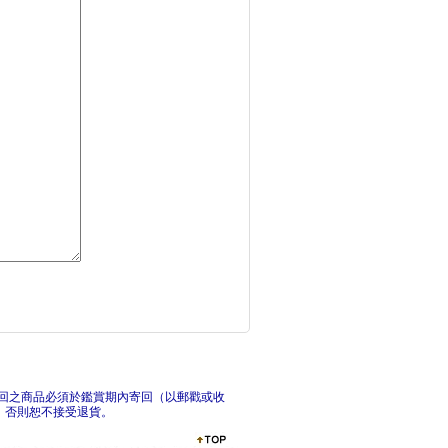
千年修煉龍(3)：樂
宇宙有一顆?柔的心：
巴
回之商品必須於鑑賞期內寄回（以郵戳或收
，否則恕不接受退貨。