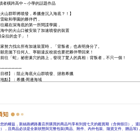
障您的權益，新絲路網路書店所購買的商品均享有到貨七天的鑑賞期（含例假日）。退
），且商品必須是全新狀態與完整包裝(商品、附件、內外包裝、隨貨文件、贈品等)