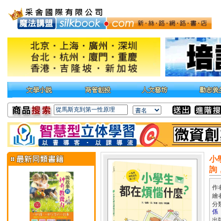
小
詢
作
繪
分
係
出