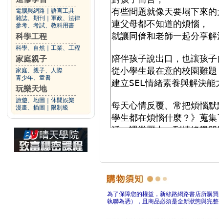
電腦與網路
｜
語言工具
雜誌、期刊
｜
軍政、法律
參考、考試、教科用書
科學工程
科學、自然
｜
工業、工程
家庭親子
家庭、親子、人際
青少年、童書
玩樂天地
旅遊、地圖
｜
休閒娛樂
漫畫、插圖
｜
限制級
為了保障您的權益，新絲路網路書店所購買
執聯為憑），且商品必須是全新狀態與完整