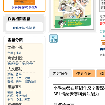
IS
說故事的神奇教養力
頁
定
優
書
此作者無相關書籍
訂
一般
文學小說
團購
文學
｜
小說
目
商管創投
財經投資
｜
行銷企管
人文藝坊
內容簡介
作者介紹
譯
宗教、哲學
社會、人文、史地
藝術、美學
｜
電影戲劇
勵志養生
醫療、保健
料理、生活百科
教育、心理、勵志
進修學習