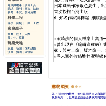
電腦與網路
｜
語言工具
雜誌、期刊
｜
軍政、法律
參考、考試、教科用書
科學工程
科學、自然
｜
工業、工程
家庭親子
家庭、親子、人際
青少年、童書
玩樂天地
旅遊、地圖
｜
休閒娛樂
漫畫、插圖
｜
限制級
為了保障您的權益，新絲路網路書店所購買
執聯為憑），且商品必須是全新狀態與完整