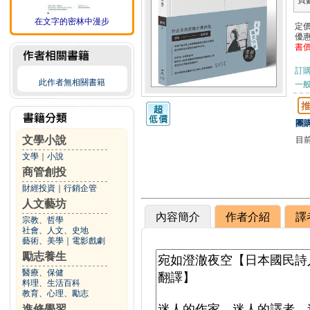
頁
在文字的密林中漫步
定
優
書
訂
此作者無相關書籍
一般
團購
文學小說
目
文學
｜
小說
商管創投
財經投資
｜
行銷企管
人文藝坊
內容簡介
作者介紹
譯
宗教、哲學
社會、人文、史地
藝術、美學
｜
電影戲劇
勵志養生
醫療、保健
料理、生活百科
教育、心理、勵志
進修學習