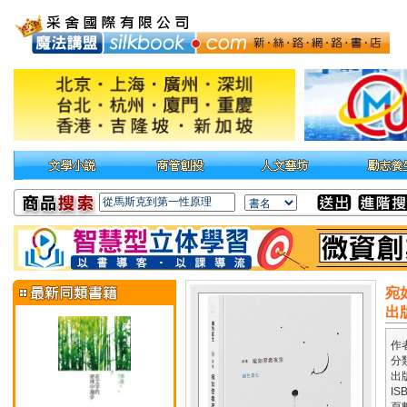
宛
出
作
分
出
IS