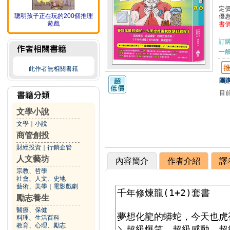
定
聰明孩子正在玩的200個推理
優
遊戲
書
訂
一般
此作者無相關書籍
團購
目
文學小說
文學
｜
小說
商管創投
財經投資
｜
行銷企管
人文藝坊
內容簡介
作者介紹
譯
宗教、哲學
社會、人文、史地
藝術、美學
｜
電影戲劇
勵志養生
醫療、保健
料理、生活百科
教育、心理、勵志