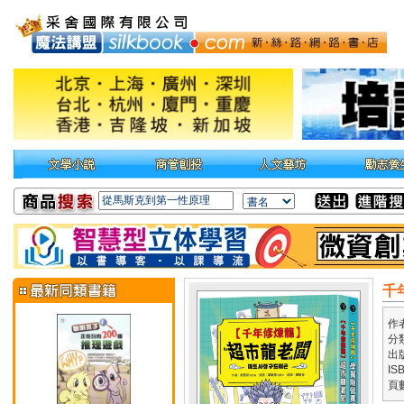
千
作
分
出
IS
頁