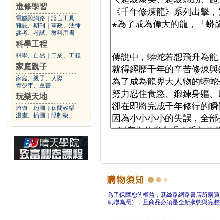
進修學習
電腦與網路
｜
語言工具
雜誌、期刊
｜
軍政、法律
參考、考試、教科用書
科學工程
科學、自然
｜
工業、工程
家庭親子
家庭、親子、人際
青少年、童書
玩樂天地
旅遊、地圖
｜
休閒娛樂
漫畫、插圖
｜
限制級
為了保障您的權益，新絲路網路書店所購買
執聯為憑），且商品必須是全新狀態與完整