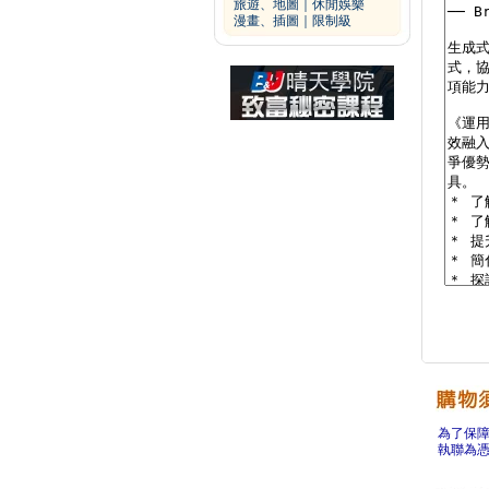
旅遊、地圖
｜
休閒娛樂
漫畫、插圖
｜
限制級
為了保
執聯為憑