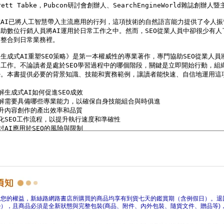
障您的權益，新絲路網路書店所購買的商品均享有到貨七天的鑑賞期（含例假日）。退
），且商品必須是全新狀態與完整包裝(商品、附件、內外包裝、隨貨文件、贈品等)