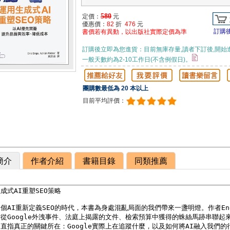
580
定價：
元
優惠價：
82
折
476
元
訂購
書價若有異動，以出版社實際定價為準
訂購後立即為您進貨：目前無庫存量,讀者下訂後,開始
一般天數約為2-10工作日(不含例假日)。
團購數最低為 20 本以上
目前平均評價：
簡介
作者介紹
書籍目錄
同類推薦