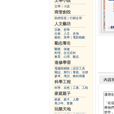
文學小說
文學
｜
小說
商管創投
財經投資
｜
行銷企管
人文藝坊
宗教、哲學
社會、人文、史地
藝術、美學
｜
電影戲劇
勵志養生
醫療、保健
料理、生活百科
教育、心理、勵志
進修學習
電腦與網路
｜
語言工具
雜誌、期刊
｜
軍政、法律
參考、考試、教科用書
內容
科學工程
科學、自然
｜
工業、工程
家庭親子
家庭、親子、人際
青少年、童書
玩樂天地