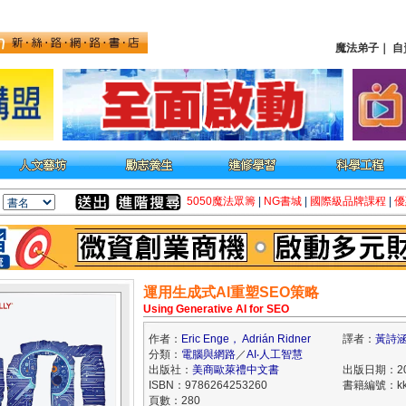
魔法弟子
｜
自
5050魔法眾籌
|
NG書城
|
國際級品牌課程
|
優
運用生成式AI重塑SEO策略
Using Generative AI for SEO
作者：
Eric Enge， Adrián Ridner
譯者：
黃詩
分類：
電腦與網路
／
AI‧人工智慧
出版社：
美商歐萊禮中文書
出版日期：202
ISBN：9786264253260
書籍編號：kk0
頁數：280