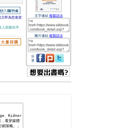
文字連結
複製語法
後立即為您進貨
進入調書程序,
圖片連結
複製語法
分
享