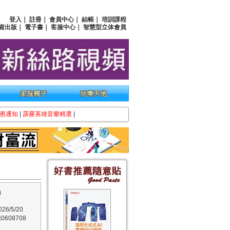
登入
｜
註冊
｜
會員中心
｜
結帳
｜
培訓課程
資出版
｜
電子書
｜
客服中心
｜
智慧型立体會員
惠通知
|
霹靂英雄音樂精選
|
涵
6/5/20
608708