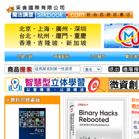
Bi
戰
Bin
作
哉
分