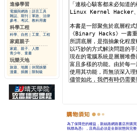
進修學習
電腦與網路
｜
語言工具
雜誌、期刊
｜
軍政、法律
參考、考試、教科用書
科學工程
科學、自然
｜
工業、工程
家庭親子
家庭、親子、人際
青少年、童書
玩樂天地
旅遊、地圖
｜
休閒娛樂
漫畫、插圖
｜
限制級
為了保障您的權益，新絲路網路書店所購買
執聯為憑），且商品必須是全新狀態與完整