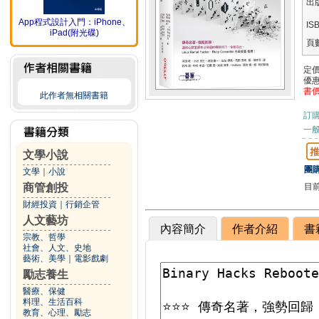
出
App程式設計入門：iPhone、
IS
iPad(附光碟)
頁
定
優
書
此作者無相關書籍
訂
一般
文學小說
團購
文學
｜
小說
目
商管創投
財經投資
｜
行銷企管
人文藝坊
內容簡介
作者介紹
書
宗教、哲學
社會、人文、史地
藝術、美學
｜
電影戲劇
勵志養生
醫療、保健
料理、生活百科
教育、心理、勵志