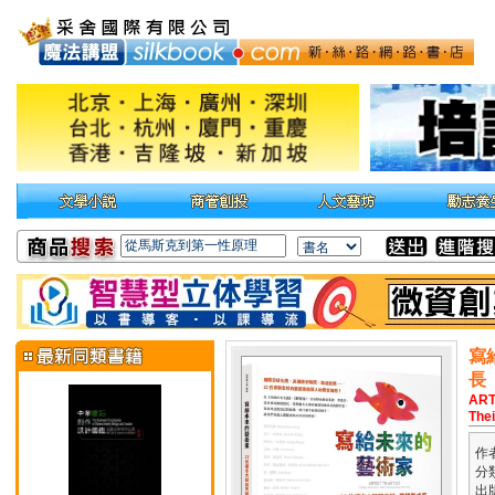
寫
長
ARTI
Thei
作
分
出