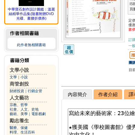
IS
頁
中華寶石創作設計圖鑑：溫麗
絲精華作品集(隨書附贈DVD
光碟、書腰折價券)
定
優
書
訂
此作者無相關書籍
一般
團購
文學小說
目
文學
｜
小說
商管創投
財經投資
｜
行銷企管
內容簡介
作者介紹
譯
人文藝坊
宗教、哲學
社會、人文、史地
藝術、美學
｜
電影戲劇
勵志養生
醫療、保健
料理、生活百科