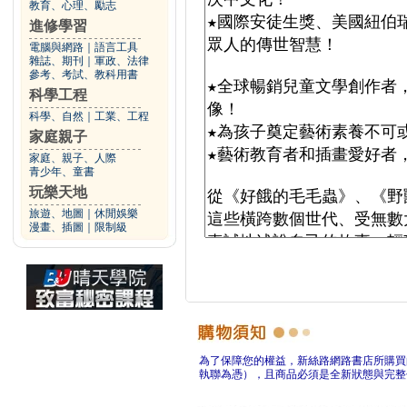
教育、心理、勵志
進修學習
電腦與網路
｜
語言工具
雜誌、期刊
｜
軍政、法律
參考、考試、教科用書
科學工程
科學、自然
｜
工業、工程
家庭親子
家庭、親子、人際
青少年、童書
玩樂天地
旅遊、地圖
｜
休閒娛樂
漫畫、插圖
｜
限制級
為了保障您的權益，新絲路網路書店所購買
執聯為憑），且商品必須是全新狀態與完整