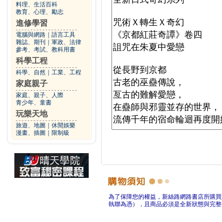
料理、生活百科
教育、心理、勵志
進修學習
電腦與網路
｜
語言工具
雜誌、期刊
｜
軍政、法律
參考、考試、教科用書
科學工程
科學、自然
｜
工業、工程
家庭親子
家庭、親子、人際
青少年、童書
玩樂天地
旅遊、地圖
｜
休閒娛樂
漫畫、插圖
｜
限制級
為了保障您的權益，新絲路網路書店所購買
執聯為憑），且商品必須是全新狀態與完整