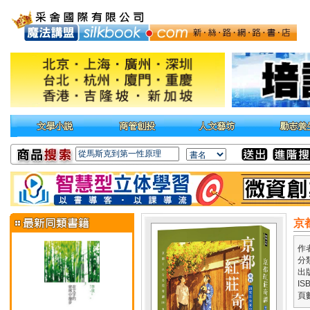
京
作
分
出
IS
頁