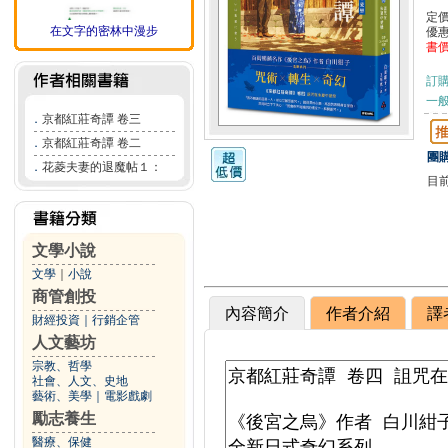
定
在文字的密林中漫步
優
書
訂
一般
．
京都紅莊奇譚 卷三
．
京都紅莊奇譚 卷二
團購
．
花菱夫妻的退魔帖１：
目
文學小說
文學
｜
小說
商管創投
內容簡介
作者介紹
譯
財經投資
｜
行銷企管
人文藝坊
宗教、哲學
社會、人文、史地
藝術、美學
｜
電影戲劇
勵志養生
醫療、保健