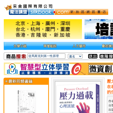
壓
在
的
作
分
出