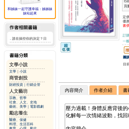
IS
頁
和姊妹一起守護幸福：姊姊妹
妹站起來
定
優
書
訂
．
誰在操控你的決定？日
一般
團購
目
文學小說
文學
｜
小說
商管創投
財經投資
｜
行銷企管
內容簡介
作者介紹
書
人文藝坊
宗教、哲學
社會、人文、史地
藝術、美學
｜
電影戲劇
勵志養生
醫療、保健
料理、生活百科
教育、心理、勵志