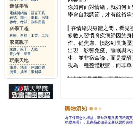
進修學習
電腦與網路
｜
語言工具
雜誌、期刊
｜
軍政、法律
參考、考試、教科用書
科學工程
科學、自然
｜
工業、工程
家庭親子
家庭、親子、人際
青少年、童書
玩樂天地
旅遊、地圖
｜
休閒娛樂
漫畫、插圖
｜
限制級
為了保障您的權益，新絲路網路書店所購買
執聯為憑），且商品必須是全新狀態與完整