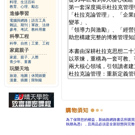
料理、生活百科
教育、心理、勵志
進修學習
電腦與網路
｜
語言工具
雜誌、期刊
｜
軍政、法律
參考、考試、教科用書
科學工程
科學、自然
｜
工業、工程
家庭親子
家庭、親子、人際
青少年、童書
玩樂天地
旅遊、地圖
｜
休閒娛樂
漫畫、插圖
｜
限制級
為了保障您的權益，新絲路網路書店所購買
執聯為憑），且商品必須是全新狀態與完整