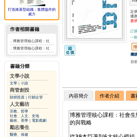
頁
打造維基型組織：集體協作的
定
威力
優
書
訂
一般
．
博雅管理核心課程：社
．
博雅管理核心課程：社
團購
目
文學小說
文學
｜
小說
商管創投
內容簡介
作者介紹
書
財經投資
｜
行銷企管
人文藝坊
宗教、哲學
社會、人文、史地
藝術、美學
｜
電影戲劇
勵志養生
醫療、保健