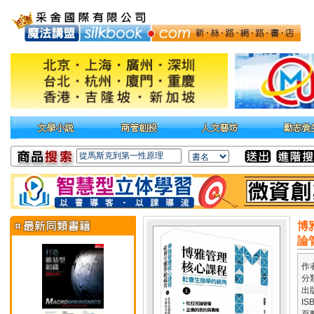
博
論
作
分
出
IS