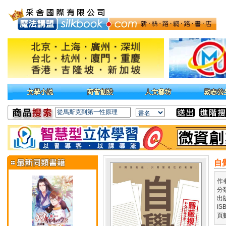
自
作
分
出
IS
頁