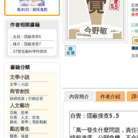
定
風水(3)：屍吼鬼怒
優
書
訂
一般
．
去就：隱蔽搜查6
．
棲月：隱蔽搜查7
團購
．
ST警視廳科學特搜班
目
文學小說
文學
｜
小說
商管創投
內容簡介
作者介紹
譯
財經投資
｜
行銷企管
人文藝坊
宗教、哲學
社會、人文、史地
藝術、美學
｜
電影戲劇
勵志養生
醫療、保健