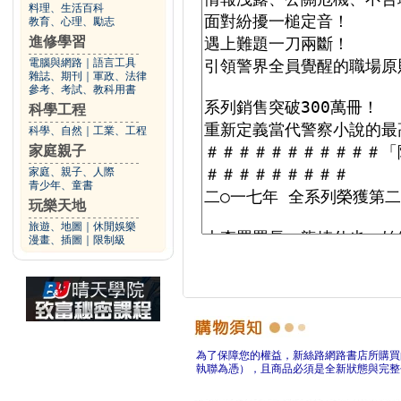
料理、生活百科
教育、心理、勵志
進修學習
電腦與網路
｜
語言工具
雜誌、期刊
｜
軍政、法律
參考、考試、教科用書
科學工程
科學、自然
｜
工業、工程
家庭親子
家庭、親子、人際
青少年、童書
玩樂天地
旅遊、地圖
｜
休閒娛樂
漫畫、插圖
｜
限制級
為了保障您的權益，新絲路網路書店所購買
執聯為憑），且商品必須是全新狀態與完整