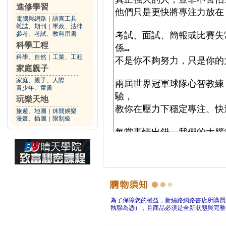
進修學習
電腦與網路
｜
語言工具
雜誌、期刊
｜
軍政、法律
參考、考試、教科用書
科學工程
科學、自然
｜
工業、工程
家庭親子
家庭、親子、人際
青少年、童書
玩樂天地
旅遊、地圖
｜
休閒娛樂
漫畫、插圖
｜
限制級
為了保障您的權益，新絲路網路書店所購買
執聯為憑），且商品必須是全新狀態與完整