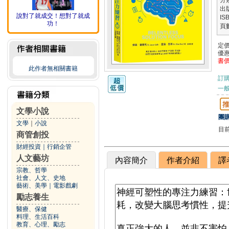
分
出
說對了就成交！想對了就成
IS
功！
頁
定
優
書
此作者無相關書籍
訂
一般
文學小說
團購
文學
｜
小說
目
商管創投
財經投資
｜
行銷企管
人文藝坊
內容簡介
作者介紹
譯
宗教、哲學
社會、人文、史地
藝術、美學
｜
電影戲劇
勵志養生
醫療、保健
料理、生活百科
教育、心理、勵志