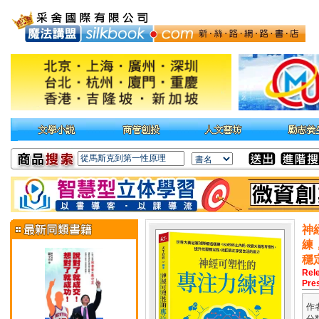
神
練
穩
Rel
Pre
作