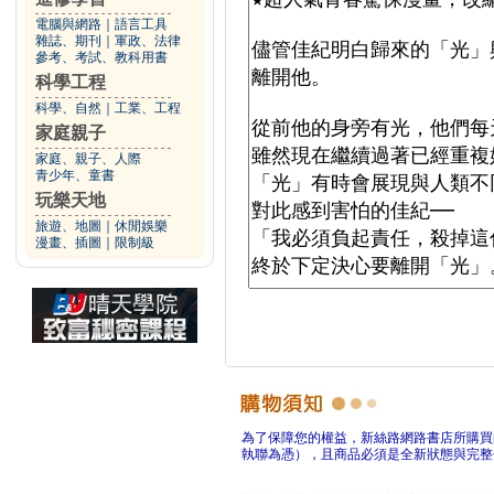
電腦與網路
｜
語言工具
雜誌、期刊
｜
軍政、法律
參考、考試、教科用書
科學工程
科學、自然
｜
工業、工程
家庭親子
家庭、親子、人際
青少年、童書
玩樂天地
旅遊、地圖
｜
休閒娛樂
漫畫、插圖
｜
限制級
為了保障您的權益，新絲路網路書店所購買
執聯為憑），且商品必須是全新狀態與完整