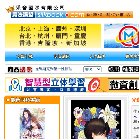
光逝
作
ん
繪
分
出