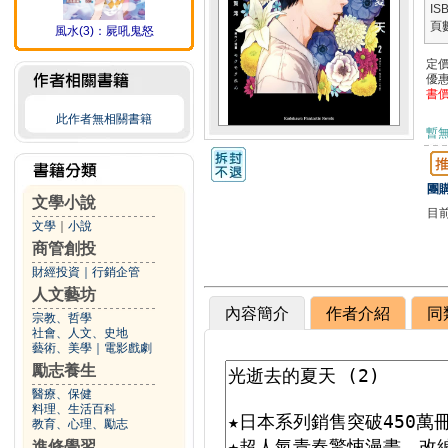
IS
頁
風水(3)：屍吼鬼怒
定
優
書
此作者無相關書籍
暫
團購
文學小說
目
文學
｜
小說
商管創投
財經投資
｜
行銷企管
人文藝坊
內容簡介
作者介紹
同
宗教、哲學
社會、人文、史地
藝術、美學
｜
電影戲劇
勵志養生
醫療、保健
料理、生活百科
教育、心理、勵志
進修學習