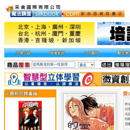
螢
作
分
出
IS
頁