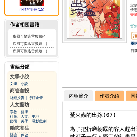
定
小咩的管家(15)
優
書
暫
．
疾風可憐迅雷狐娘(4
團購
．
疾風可憐迅雷狐娘！(
目
．
疾風可憐迅雷狐娘！(
文學小說
文學
｜
小說
商管創投
內容簡介
作者介紹
同
財經投資
｜
行銷企管
人文藝坊
宗教、哲學
社會、人文、史地
藝術、美學
｜
電影戲劇
勵志養生
醫療、保健