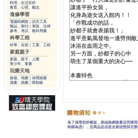
料理、生活百科
教育、心理、勵志
進修學習
電腦與網路
｜
語言工具
雜誌、期刊
｜
軍政、法律
參考、考試、教科用書
科學工程
科學、自然
｜
工業、工程
家庭親子
家庭、親子、人際
青少年、童書
玩樂天地
旅遊、地圖
｜
休閒娛樂
漫畫、插圖
｜
限制級
為了保障您的權益，新絲路網路書店所購買
執聯為憑），且商品必須是全新狀態與完整