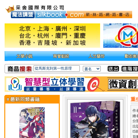
重
作
繪
分
出
IS
頁