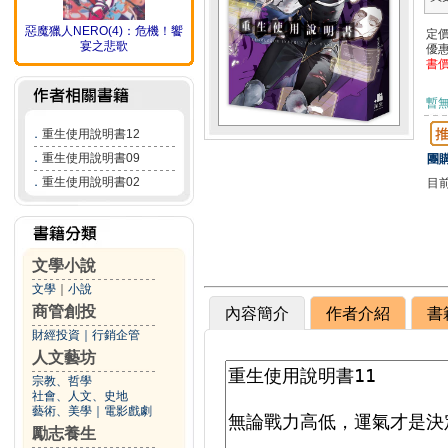
惡魔獵人NERO(4)：危機！饗
定
宴之悲歌
優
書
暫
．
重生使用說明書12
．
重生使用說明書09
團購
．
重生使用說明書02
目
文學小說
文學
｜
小說
商管創投
內容簡介
作者介紹
書
財經投資
｜
行銷企管
人文藝坊
宗教、哲學
社會、人文、史地
藝術、美學
｜
電影戲劇
勵志養生