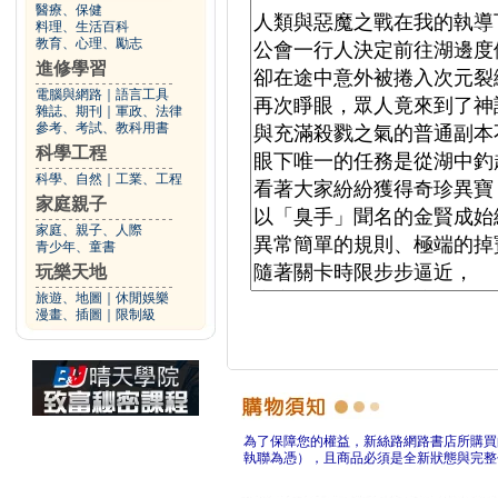
醫療、保健
料理、生活百科
教育、心理、勵志
進修學習
電腦與網路
｜
語言工具
雜誌、期刊
｜
軍政、法律
參考、考試、教科用書
科學工程
科學、自然
｜
工業、工程
家庭親子
家庭、親子、人際
青少年、童書
玩樂天地
旅遊、地圖
｜
休閒娛樂
漫畫、插圖
｜
限制級
為了保障您的權益，新絲路網路書店所購買
執聯為憑），且商品必須是全新狀態與完整