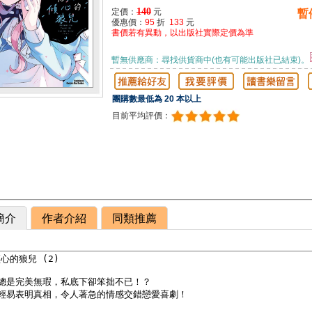
140
定價：
元
暫
優惠價：
95
折
133
元
書價若有異動，以出版社實際定價為準
暫無供應商：尋找供貨商中(也有可能出版社已結束)。
團購數最低為 20 本以上
目前平均評價：
簡介
作者介紹
同類推薦