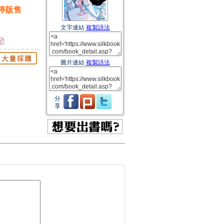
停販售
文字連結
複製語法
圖片連結
複製語法
分
享