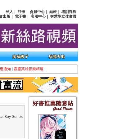
登入
｜
註冊
｜
會員中心
｜
結帳
｜
培訓課程
資出版
｜
電子書
｜
客服中心
｜
智慧型立体會員
惠通知
|
霹靂英雄音樂精選
|
 Boy Series