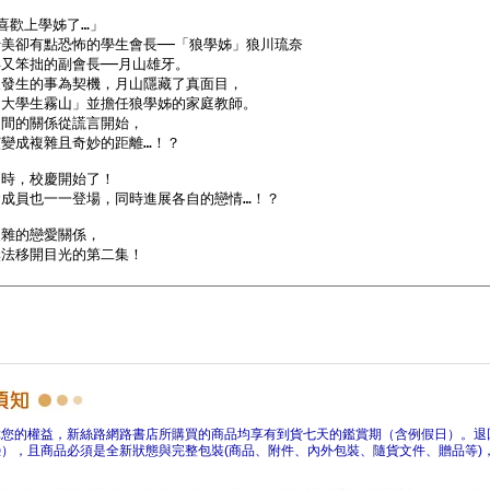
障您的權益，新絲路網路書店所購買的商品均享有到貨七天的鑑賞期（含例假日）。退
），且商品必須是全新狀態與完整包裝(商品、附件、內外包裝、隨貨文件、贈品等)