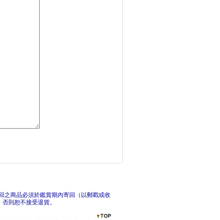
課金派戀愛6：THE
課
世襲制三角關係(上)
世
回之商品必須於鑑賞期內寄回（以郵戳或收
，否則恕不接受退貨。