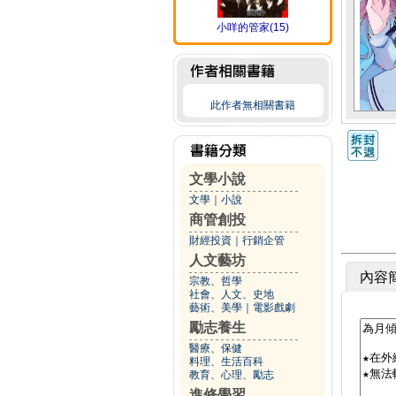
小咩的管家(15)
此作者無相關書籍
文學小說
文學
｜
小說
商管創投
財經投資
｜
行銷企管
人文藝坊
內容
宗教、哲學
社會、人文、史地
藝術、美學
｜
電影戲劇
勵志養生
醫療、保健
料理、生活百科
教育、心理、勵志
進修學習