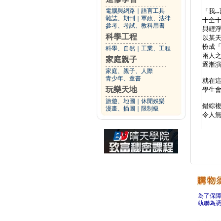
電腦與網路
｜
語言工具
雜誌、期刊
｜
軍政、法律
參考、考試、教科用書
科學工程
科學、自然
｜
工業、工程
家庭親子
家庭、親子、人際
青少年、童書
玩樂天地
旅遊、地圖
｜
休閒娛樂
漫畫、插圖
｜
限制級
為了保
執聯為憑