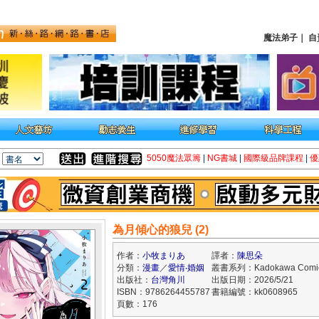
魔法弟子
｜
自
5050魔法眾籌
|
NG書城
|
國際級品牌課程
|
優
為月傾心的狼兒 (2)
作者：
小牧まりあ
譯者：
陳思朵
分類：
漫畫
／
愛情‧婚姻
叢書系列：Kadokawa Comics
出版社：
台灣角川
出版日期：2026/5/21
ISBN：9786264455787
書籍編號：kk0608965
頁數：176